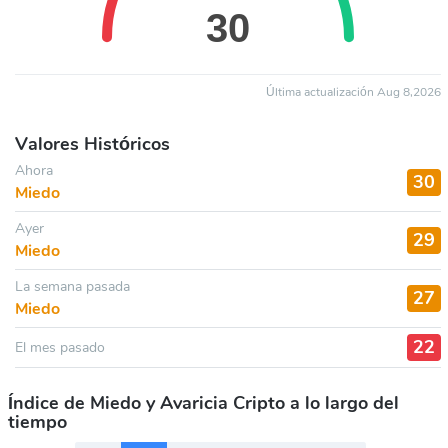
Última actualización Aug 8,2026
Valores Históricos
Ahora
30
Miedo
Ayer
29
Miedo
La semana pasada
27
Miedo
22
El mes pasado
Índice de Miedo y Avaricia Cripto a lo largo del
tiempo