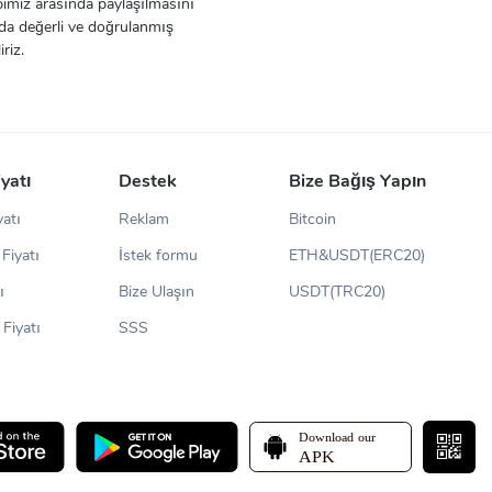
epimiz arasında paylaşılmasını
nda değerli ve doğrulanmış
riz.
iyatı
Destek
Bize Bağış Yapın
yatı
Reklam
Bitcoin
Fiyatı
İstek formu
ETH&USDT(ERC20)
ı
Bize Ulaşın
USDT(TRC20)
Fiyatı
SSS