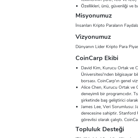
Özellikleri, ünü, güvenliği ve 
Misyonumuz
İnsanları Kripto Paraların Fayda
Vizyonumuz
Dünyanın Lider Kripto Para Piya
CoinCarp Ekibi
David Kim, Kurucu Ortak ve CEO
Üniversitesi'nden bilgisayar bil
borsası. CoinCarp'ın genel vi
Alice Chen, Kurucu Ortak ve CT
deneyimli bir programcıdır. Ts
şirketinde baş geliştirici ola
James Lee, Veri Sorumlusu: Jam
derecesine sahiptir. Stanford 
görevlisi olarak çalıştı. CoinCa
Topluluk Desteği