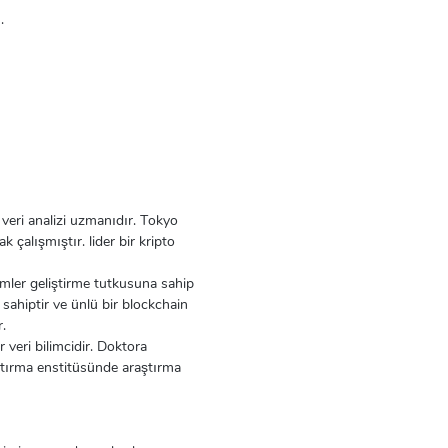
.
veri analizi uzmanıdır. Tokyo
k çalışmıştır. lider bir kripto
zümler geliştirme tutkusuna sahip
sahiptir ve ünlü bir blockchain
.
 veri bilimcidir. Doktora
raştırma enstitüsünde araştırma