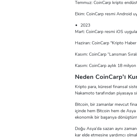
Temmuz: CoinCarp kripto endüstris
Ekim: CoinCarp resmi Android uy
2023
Mart: CoinCarp resmi iOS uygula
Haziran: CoinCarp "Kripto Haber D
Kasım: CoinCarp “Lansman Sıralam
Kasım: CoinCarp aylık 18 milyon 
Neden CoinCarp’ı Ku
Kripto para, küresel finansal siste
Nakamoto tarafından piyasaya sür
Bitcoin, bir zamanlar mevcut fina
içinde hem Bitcoin hem de Asya 
ekonomik bir başarıya dönüştürmes
Doğu Asya’da sazan aynı zamanda
kar elde etmesine yardımcı olmak 