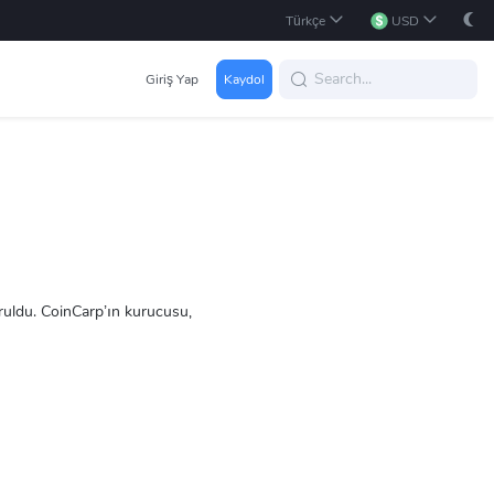
Türkçe
USD
Giriş Yap
Kaydol
kuruldu. CoinCarp’ın kurucusu,