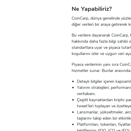
Ne Yapabiliriz?
CoinCarp, dünya genelinde yüzlerce 
diğer verileri bir araya getirerek
Bu verilere dayanarak CoinCarp, fa
hakkında daha fazla bilgi sahibi 
standartlara uyar ve piyasa tutar
koşullarını izler ve uygun veri ay
Piyasa verilerinin yanı sıra CoinCa
hizmetler sunar. Bunlar arasında:
Detaylı bilgiler içeren kapsamlı
Yatırım stratejileri, performans
veritabanı.
Çeşitli kaynaklardan kripto para
tweet’leri toplayan ve özetleye
Lansmanlar, yükseltmeler, airdro
taşlarını takip eden bir etkinli
Platformları, tokenları, fiyat
tekliflerinin (IDO, ICO ve IEO) b