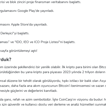
i ve blok zinciri proje finansman veritabanını başlattı.
gulamasını Google Play’de yayınladı.
masını Apple Store’da yayınladı.
erleyici"yi başlattı.
ası” ve "IDO, IEO ve ICO Proje Listesi"ni başlattı.
sayfa görüntülemeyi aştı!
rduk?
m üzerinde şekillendirici bir yenilik olabilir. İlk kripto para birimi olan Bi
üldüğünden bu yana kripto para piyasası 2023 yılında 2 trilyon doların ü
nsal düzene bir tehdit olarak görülüyordu, tıpkı istilacı bir balık olan A
sazanı, daha fazla ana akım oyuncunun Bitcoin’i benimsemesi ve sazan s
iyle güçlerini ve değerlerini kanıtladı.
 şans, refah ve azim sembolüdür. İşte CoinCarp’ın vizyonu da budur: he
için güvenilir ve kullanıcı dostu veri derleme ve analiz hizmetleri sunmak