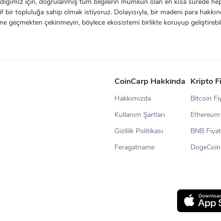
 inandığımız için, doğrulanmış tüm bilgilerin mümkün olan en kısa sürede h
if bir topluluğa sahip olmak istiyoruz. Dolayısıyla, bir madeni para hakkı
şime geçmekten çekinmeyin, böylece ekosistemi birlikte koruyup geliştirebili
CoinCarp Hakkında
Kripto F
Hakkımızda
Bitcoin Fi
Kullanım Şartları
Ethereum 
Gizlilik Politikası
BNB Fiyat
Feragatname
DogeCoin 