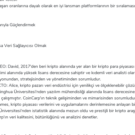
başarı oranlarına dayalı olarak en iyi lansman platformlarının bir sıralaması
larıyla Güçlendirmek
sa Veri Sağlayıcısı Olmak
: David, 2017'den beri kripto alanında yer alan bir kripto para piyasası 
imi alanında yüksek lisans derecesine sahiptir ve kıdemli veri analisti olara
zyonundan, stratejisinden ve yönetiminden sorumludur.
O: Alice, kripto pazarı veri endüstrisi için yenilikçi ve ölçeklenebilir çö
inghua Üniversitesi'nden yazılım mühendisliği alanında lisans derecesine 
rak çalışmıştır. CoinCarp'ın teknik gelişiminden ve mimarisinden sorumludur
es, kripto piyasası verilerini ve uygulamalarını derinlemesine anlayan bir
Üniversitesi'nden istatistik alanında mezun oldu ve prestijli bir kripto a
rp'ın veri kalitesini, bütünlüğünü ve analizini denetler.