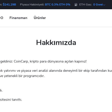
m:
$241.29B
Piyasa Hakimiyeti:
BTC 0.3% ETH 0%
ETH Gas:
0 Gwei
DO
Finansman
Ürünler
Hakkımızda
geldiniz: CoinCarp, kripto para dünyasına açılan kapınız!
lık yatırımı ve piyasa veri analizi alanında deneyimli bir ekip tarafından 
ve yetenekli bir programcıdır.
ı.
itesini tanıttı.