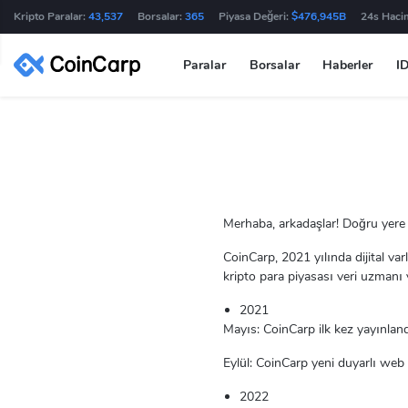
Kripto Paralar:
43,537
Borsalar:
365
Piyasa Değeri:
$476,945B
24s Haci
Paralar
Borsalar
Haberler
I
Merhaba, arkadaşlar! Doğru yere 
CoinCarp, 2021 yılında dijital var
kripto para piyasası veri uzmanı 
2021
Mayıs: CoinCarp ilk kez yayınland
Eylül: CoinCarp yeni duyarlı web s
2022