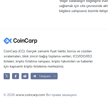
'Bilgili' kalabalığın bilgeliğine
sağlamak için site çevresinde akt
bilgilere sahipseniz bizimle ileti
CoinCarp (CC): Gerçek zamanlı fiyat takibi, borsa ve cüzdan
sıralamaları, blok zinciri bağış toplama verileri, ICO/IDO/IEO
listeleri, kripto fırlatma rampası, kripto takvimleri ve haberler
için kapsamlı kripto listeleme merkeziniz.
𝕏
Telegram
© 2026
www.coincarp.com
Всі права захищені.