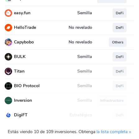
Semilla
easy.fun
DeFi
No revelado
HelloTrade
DeFi
No revelado
Capybobo
Others
Semilla
BULK
DeFi
Semilla
Titan
DeFi
Semilla
BIO Protocol
DeFi
Semilla
Inversion
Infrastructure
Estratégico
DigiFT
DeFi
Estás viendo 10 de 109 inversiones. Obtenga
la lista completa »
Carga más