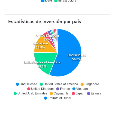
DeFi
Infrastructure
Estadísticas de inversión por país
United Kingdom
3.7%
Singapore
13.8%
Undisclosed
56.0%
United States of America
19.3%
Undisclosed
United States of America
Singapore
United Kingdom
France
Vietnam
United Arab Emirates
Cayman Is.
Japan
Estonia
Emirate of Dubai