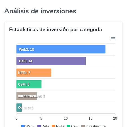
Análisis de inversiones
Estadísticas de inversión por categoría
Web3: 18
DeFi: 14
NFTs: 7
CeFi: 5
Infrastructure: 4
Others: 1
0
5
10
15
20
Web3
DeFi
NFTs
CeFi
Infrastructure