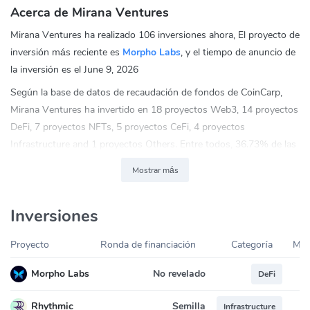
Acerca de Mirana Ventures
Mirana Ventures ha realizado 106 inversiones ahora, El proyecto de
inversión más reciente es
Morpho Labs
, y el tiempo de anuncio de
la inversión es el June 9, 2026
Según la base de datos de recaudación de fondos de CoinCarp,
Mirana Ventures ha invertido en 18 proyectos Web3, 14 proyectos
DeFi, 7 proyectos NFTs, 5 proyectos CeFi, 4 proyectos
Infrastructure and 1 proyectos Others. Entre todos, 36.73% de las
inversiones de Mirana Ventures son proyectos Web3.
Mostrar más
Puede ponerse en contacto con Mirana Ventures a través de las
redes sociales
Inversiones
Twitter:
https://twitter.com/mirana
Proyecto
Ronda de financiación
Categoría
Mon
No revelado
Morpho Labs
DeFi
Semilla
Rhythmic
Infrastructure