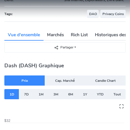
Tags:
DAO
Privacy Coins
Vue d'ensemble
Marchés
Rich List
Historiques des 
Partager
Dash (DASH) Graphique
Prix
Cap. Marché
Candle Chart
1D
7D
1M
3M
6M
1Y
YTD
Tout