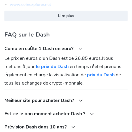
www.coinexplorer.net
dashblockexplorer.com
Lire plus
dash.tokenview.io
explorer.dash.org
FAQ sur le Dash
Qu’est-ce que le Dash ($DASH) ?
Combien coûte 1 Dash en euro?
Le Dash ($DASH) est un projet de crypto-monnaie qui a été lancé
en 2014 par Evan Duffield, sous le nom de XCoin, puis rebaptisé
Le prix en euros d'un Dash est de 26.85 euros.Nous
Darkcoin, avant de prendre son nom actuel en 2015. Le Dash
mettons à jour
le prix du Dash
en temps réel et prenons
($DASH) se présente comme une version améliorée du Bitcoin
également en charge la visualisation de
prix du Dash
de
($BTC), en offrant des solutions de rapidité, de sécurité et de
tous les échanges de crypto-monnaie.
confidentialité. Le Dash ($DASH) utilise un système de
gouvernance décentralisée, qui permet aux détenteurs de tokens
Meilleur site pour acheter Dash?
de participer aux décisions du réseau, comme le choix des
paramètres, les mises à jour du protocole, etc. Le Dash ($DASH)
Est-ce le bon moment acheter Dash ?
est un token qui fonctionne sur le réseau Dash, et qui est
compatible avec les portefeuilles et les plateformes d’échange qui
Prévision Dash dans 10 ans?
supportent ce standard.