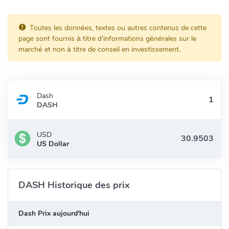
Comment fonctionne le Dash ($DASH) ?
Toutes les données, textes ou autres contenus de cette
Le Dash ($DASH) fonctionne grâce à un algorithme de consensus
page sont fournis à titre d'informations générales sur le
marché et non à titre de conseil en investissement.
appelé Proof of Work (Preuve de Travail), qui permet au réseau de
valider les transactions en utilisant la puissance de calcul des
mineurs. Le Dash ($DASH) utilise également un système de
masternodes, qui sont des nœuds spéciaux qui fournissent des
Dash
services supplémentaires au réseau, comme le traitement des
DASH
transactions instantanées ou privées. Le Dash ($DASH) permet
ainsi de créer un réseau distribué, où les utilisateurs peuvent
USD
échanger des valeurs avec d’autres utilisateurs ou avec des
US Dollar
applications décentralisées (dApps).
Quels sont les avantages du Dash ($DASH) ?
DASH Historique des prix
Le Dash ($DASH) offre plusieurs avantages aux utilisateurs, tels
que :
Dash Prix aujourd'hui
La rapidité : le Dash ($DASH) permet d’effectuer des