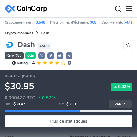
Cryptomonnaies:
43,548
Plateformes d'échange:
365
Cap. Marché:
$471,9
Crypto-monnaies
Dash
Dash
DASH
Rank #80
Coin
𝕏
4
Rating:
Dash Prix (DASH)
$30.95
0.92%
0.000477
BTC
0.57%
Bas:
$30.42
Haut:
$31.31
24h
Plus de statistiques
Liens:
Site Internet, Explorateurs, Livre blanc