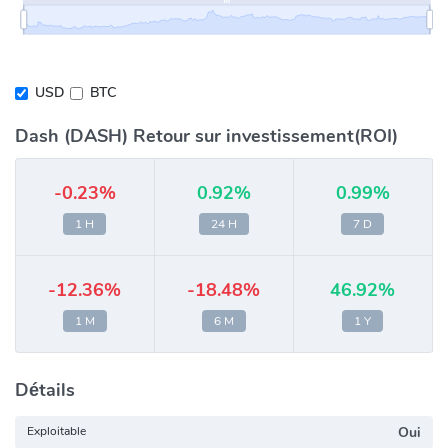
USD
BTC
Dash (DASH) Retour sur investissement(ROI)
-0.23%
0.92%
0.99%
1 H
24 H
7 D
-12.36%
-18.48%
46.92%
1 M
6 M
1 Y
Détails
Exploitable
Oui