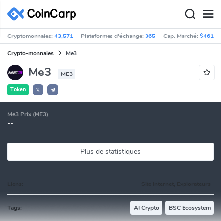
Cryptomonnaies:
43,571
Plateformes d'échange:
365
Cap. Marché:
$461,5
Crypto-monnaies
Me3
Me3
ME3
Token
𝕏
Me3 Prix (ME3)
--
Plus de statistiques
Liens:
Site Internet, Explorateurs
Tags:
AI Crypto
BSC Ecosystem