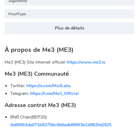
Algorithme
ProofType
Plus de détails
À propos de Me3 (ME3)
Me3 (ME3) Site Internet officiel:
https://www.me3.io
Me3 (ME3) Communauté
Twitter:
https://x.com/Me3Labs
Telegram:
https://t.me/Me3_Official
Adresse contrat Me3 (ME3)
BNB Chain(BEP20):
0x89063de071b92758c0b6edb890f3b24982fd2925