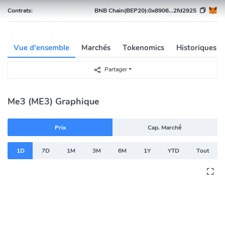
Contrats:
BNB Chain(BEP20):
0x8906...2fd2925
Vue d'ensemble
Marchés
Tokenomics
Historiques 
Partager
Me3 (ME3) Graphique
Prix
Cap. Marché
1D
7D
1M
3M
6M
1Y
YTD
Tout