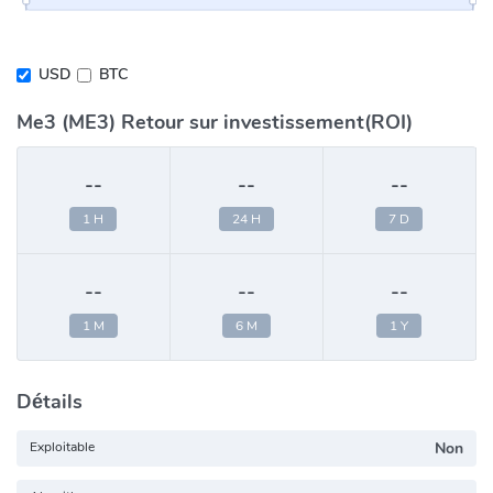
USD
BTC
Me3 (ME3) Retour sur investissement(ROI)
--
--
--
1 H
24 H
7 D
--
--
--
1 M
6 M
1 Y
Détails
Exploitable
Non