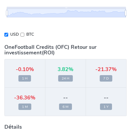
USD
BTC
OneFootball Credits (OFC) Retour sur
investissement(ROI)
-0.10%
3.82%
-21.37%
1 H
24 H
7 D
-36.36%
--
--
1 M
6 M
1 Y
Détails