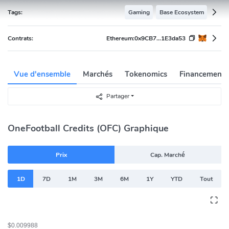
Tags:
Gaming
Base Ecosystem
Contrats:
Ethereum:
0x9CB7...1E3da53
Vue d'ensemble
Marchés
Tokenomics
Financement
Partager
OneFootball Credits (OFC) Graphique
Prix
Cap. Marché
1D
7D
1M
3M
6M
1Y
YTD
Tout