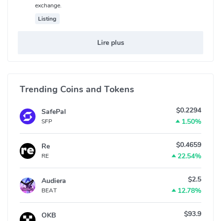
exchange.
Listing
Lire plus
Trending Coins and Tokens
$0.2294
SafePal
1.50%
SFP
$0.4659
Re
22.54%
RE
$2.5
Audiera
12.78%
BEAT
$93.9
OKB