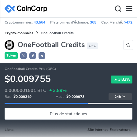
Cryptomonnaies:
43,564
Plateformes d'échange:
365
Cap. Marché:
$472,4
Crypto-monnaies
OneFootball Credits
OneFootball Credits
OFC
Token
𝕏
OneFootball Credits Prix (OFC)
$0.009755
3.82%
0.0000001501
BTC
3.89%
Bas:
$0.009349
Haut:
$0.009973
24h
Plus de statistiques
Liens:
Site Internet, Explorateurs