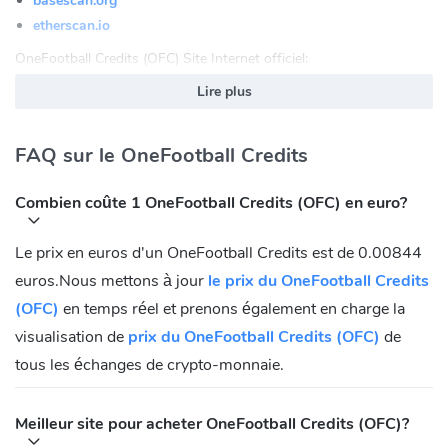
basescan.org
etherscan.io
OneFootball Credits (OFC) Site Internet officiel:
https://onefootball.com/en/home
Lire plus
OneFootball Credits (OFC) Communauté
FAQ sur le OneFootball Credits
FaceBook:
https://www.facebook.com/OneFootball
Twitter:
https://x.com/ofc_the_club
Combien coûte 1 OneFootball Credits (OFC) en euro?
Telegram:
https://t.me/onefootballclub_official
Adresse contrat OneFootball Credits (OFC)
Le prix en euros d'un OneFootball Credits est de 0.00844
euros.Nous mettons à jour
le prix du OneFootball Credits
Ethereum:
(OFC)
en temps réel et prenons également en charge la
0x9CB7A4EF0cAE65B07362bc679a0B874041E3da53
visualisation de
Base:
0x752C5a95d202972E124390F30a50154409d3c858
prix du OneFootball Credits (OFC)
de
tous les échanges de crypto-monnaie.
Meilleur site pour acheter OneFootball Credits (OFC)?