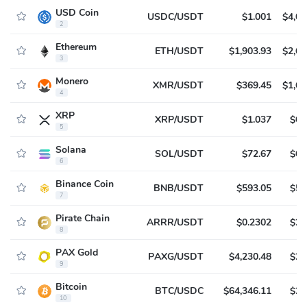
USD Coin
USDC/USDT
$1.001
$4,02
2
Ethereum
ETH/USDT
$1,903.93
$2,65
3
Monero
XMR/USDT
$369.45
$1,63
4
XRP
XRP/USDT
$1.037
$62
5
Solana
SOL/USDT
$72.67
$62
6
Binance Coin
BNB/USDT
$593.05
$51
7
Pirate Chain
ARRR/USDT
$0.2302
$27
8
PAX Gold
PAXG/USDT
$4,230.48
$27
9
Bitcoin
BTC/USDC
$64,346.11
$21
10