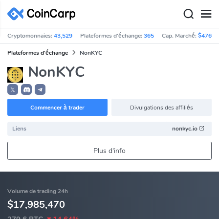
Cryptomonnaies:
43,529
Plateformes d'échange:
365
Cap. Marché:
$476,9
Plateformes d'échange
NonKYC
NonKYC
𝕏
Commencer à trader
Divulgations des affiliés
Liens
nonkyc.io
Plus d'info
Volume de trading 24h
$17,985,470