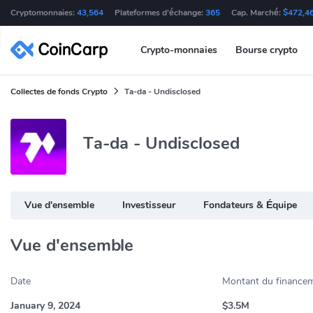
Cryptomonnaies:
43,564
Plateformes d'échange:
365
Cap. Marché:
$472,4
Crypto-monnaies
Bourse crypto
Collectes de fonds Crypto
Ta-da - Undisclosed
Ta-da - Undisclosed
Vue d'ensemble
Investisseur
Fondateurs & Équipe
Vue d'ensemble
Date
Montant du finance
January 9, 2024
$3.5M