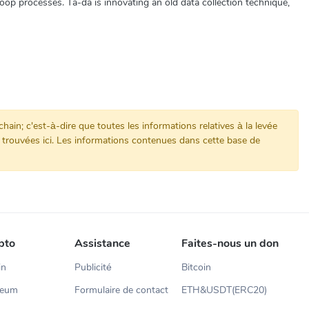
oop processes. Ta-da is innovating an old data collection technique,
in; c'est-à-dire que toutes les informations relatives à la levée
ns trouvées ici. Les informations contenues dans cette base de
pto
Assistance
Faites-nous un don
in
Publicité
Bitcoin
reum
Formulaire de contact
ETH&USDT(ERC20)