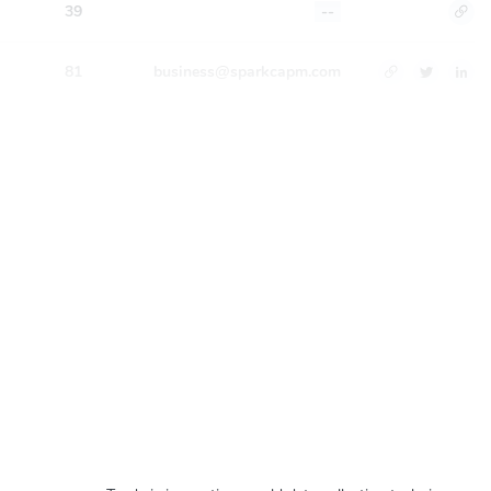
39
--
81
business@sparkcapm.com