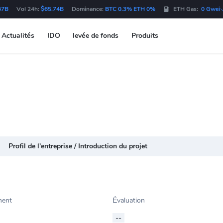
67B
Vol 24h:
$65.74B
Dominance:
BTC 0.3% ETH 0%
ETH Gas:
0 Gwei
Actualités
IDO
levée de fonds
Produits
Profil de l'entreprise / Introduction du projet
ment
Évaluation
--