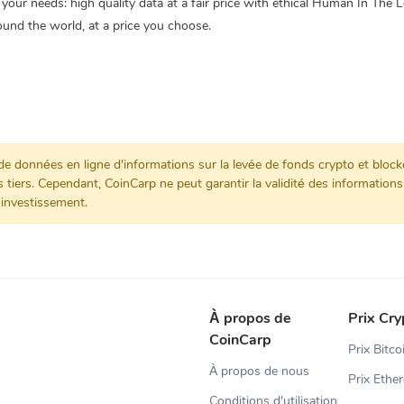
your needs: high quality data at a fair price with ethical Human In The L
ound the world, at a price you choose.
données en ligne d'informations sur la levée de fonds crypto et blockcha
s tiers. Cependant, CoinCarp ne peut garantir la validité des informatio
 investissement.
À propos de
Prix Cry
CoinCarp
Prix Bitco
À propos de nous
Prix Ethe
Conditions d'utilisation