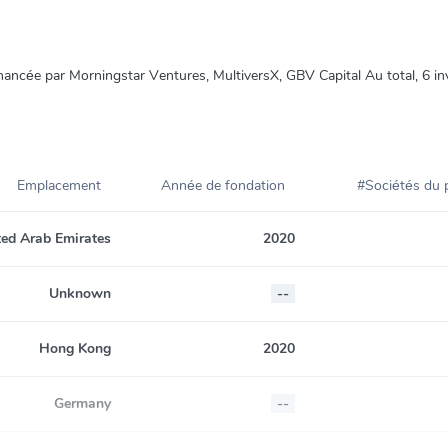
financée par Morningstar Ventures, MultiversX, GBV Capital Au total, 6 inv
Emplacement
Année de fondation
#Sociétés du p
ted Arab Emirates
2020
Unknown
--
Hong Kong
2020
Germany
--