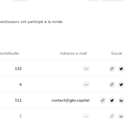
estisseurs ont participé à la ronde.
ortefeuille
Adresse e-mail
Social
132
--
4
--
111
contact@gbv.capital
2
--