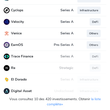
Series A
Cyclops
Infrastructure
Series A
Velocity
DeFi
Series A
Venice
Others
Pre-Series A
EarnOS
Others
Series A
Trace Finance
DeFi
Strategic
Re
DeFi
Series A
El Dorado
Infrastructure
Undisclosed
Digital Asset
Infrastructure
Vous consultez 10 des 420 investissements. Obtenir
la liste
complète»
Charger plus