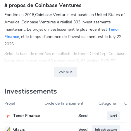
à propos de Coinbase Ventures
Fondée en 2018,Coinbase Ventures est basée en United States of
America. Coinbase Ventures a réalisé 393 investissements
maintenant, Le projet d'investissement le plus récent est
Tenor
Finance
, et le temps d’annonce de l’investissement est le July 22,
2026
Selon la base de données de collecte de fonds CoinCarp, Coinbase
Ventures a investi dans 66 projets Web3, 61 projets DeFi, 59
projets Infrastructure, 37 projets CeFi, 29 projets NFTs, 6 projets
Voir plus
Others.Parmi tous, 25.58% des investissements de Coinbase
Ventures sont des projets Web3
Investissements
Vous pouvez contacter Coinbase Ventures via les réseaux sociaux
Twitter:
https://twitter.com/cbventures
Projet
Cycle de financement
Categorie
Coi
LinkedIn:
https://www.linkedin.com/company/coinbase/
Seed
Tenor Finance
DeFi
Seed
Glacis
Infrastructure