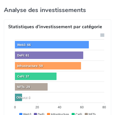
Analyse des investissements
Statistiques d'investissement par catégorie
Web3: 66
DeFi: 61
Infrastructure: 59
CeFi: 37
NFTs: 29
Others: 6
0
20
40
60
80
Web3
DeFi
Infrastructure
CeFi
NFTs