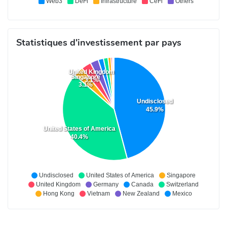
Web3
DeFi
Infrastructure
CeFi
Others
Statistiques d'investissement par pays
United Kingdom
Singapore
3.1%
3.1%
Undisclosed
45.9%
United States of America
40.4%
Undisclosed
United States of America
Singapore
United Kingdom
Germany
Canada
Switzerland
Hong Kong
Vietnam
New Zealand
Mexico