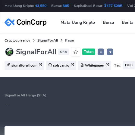
Mata Uang Kripto:
43,550
Bursa:
365
Kapitalisasi Pasar:
$477,508B
Vol 
Mata Uang Kripto
Bursa
Berita
Cryptocurrency
SignalForAll
Pasar
SignalForAll
SFA
Token
𝕏
DeFi
Tag:
signalforall.com
solscan.io
Whitepaper
SignalForAll Harga (SFA)
--