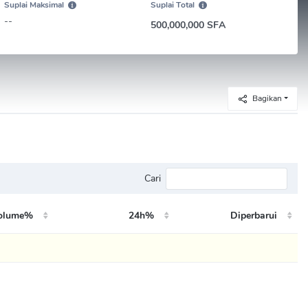
Suplai Maksimal
Suplai Total
--
500,000,000 SFA
Bagikan
Cari
olume%
24h%
Diperbarui