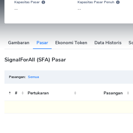
Kapasitas Pasar
Kapasitas Pasar Penuh
--
--
Gambaran
Pasar
Ekonomi Token
Data Historis
So
SignalForAll (SFA) Pasar
Pasangan:
Semua
#
Pertukaran
Pasangan