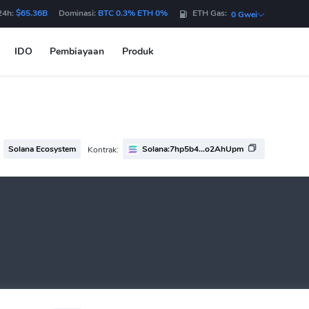
24h:
$65.36B
Dominasi:
BTC 0.3% ETH 0%
ETH Gas:
0 Gwei
IDO
Pembiayaan
Produk
Solana Ecosystem
Solana:7hp5b4...o2AhUpm
Kontrak: