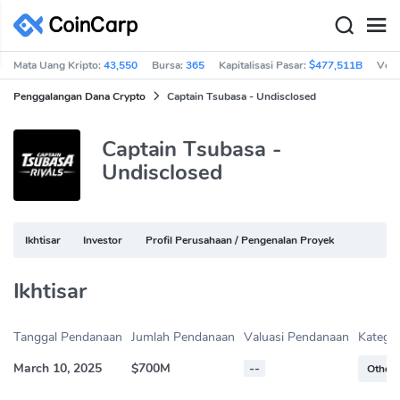
Mata Uang Kripto:
43,550
Bursa:
365
Kapitalisasi Pasar:
$477,511B
Vol 
Penggalangan Dana Crypto
Captain Tsubasa - Undisclosed
Captain Tsubasa -
Undisclosed
Ikhtisar
Investor
Profil Perusahaan / Pengenalan Proyek
Ikhtisar
Tanggal Pendanaan
Jumlah Pendanaan
Valuasi Pendanaan
Kategor
March 10, 2025
$700M
--
Others