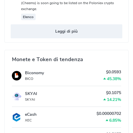
(Cheems) is soon going to be listed on the Poloniex crypto
exchange.
Elenco
Leggi di più
Monete e Token di tendenza
$0.0593
Biconomy
45.38%
BICO
$0.1075
SKYAI
14.21%
SKYAI
$0.00000702
eCash
6.85%
XEC