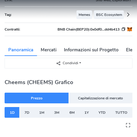
Tag:
Memes
BSC Ecosystem
Contratti:
BNB Chain(BEP20):
0x0df0...dd4b413
Panoramica
Mercati
Informazioni sul Progetto
Elenc
Condividi
Cheems (CHEEMS) Grafico
Prezzo
Capitalizzazione di mercato
1D
7D
1M
3M
6M
1Y
YTD
TUTTO