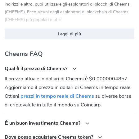
indirizzi e altro, puoi utilizzare gli esploratori di blocchi di Cheems
(CHEEMS). Ecco alcuni degli esploratori di blockchain di Cheems
(CHEEMS) più popolari e utili:
bscscan.com
Leggi di più
Cheems (CHEEMS) Sito Ufficiale:
https://cheems.pet
Cheems (CHEEMS) Comunità
Cheems FAQ
Twitter:
https://x.com/LordCheems_bsc
Qual è il prezzo di Cheems?
Telegram:
https://t.me/LordCheems_Bsc
Il prezzo attuale in dollari di Cheems è $0.0000004857.
Qual è l'indirizzo del contratto di Cheems
Aggiorniamo il prezzo in dollari di Cheems in tempo reale.
(CHEEMS)?
Ottieni
prezzi in tempo reale di Cheems
su diverse borse
BNB Chain(BEP20):
di criptovalute in tutto il mondo su Coincarp.
0x0df0587216a4a1bb7d5082fdc491d93d2dd4b413
È un buon investimento Cheems?
Dove posso acquistare Cheems token?