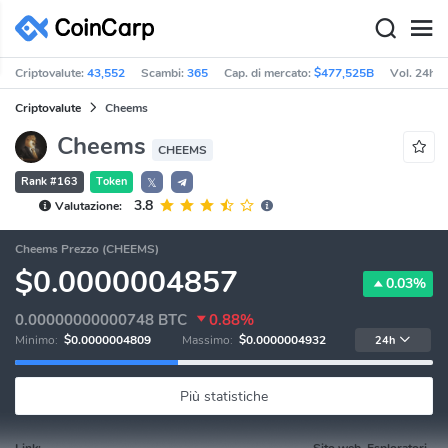
Criptovalute:
43,552
Scambi:
365
Cap. di mercato:
$477,525B
Vol. 24h:
Criptovalute
Cheems
Cheems
CHEEMS
Rank #163
Token
𝕏
3.8
Valutazione:
Cheems Prezzo (CHEEMS)
$0.0000004857
0.03%
0.00000000000748
BTC
0.88%
Minimo:
$0.0000004809
Massimo:
$0.0000004932
24h
Più statistiche
Link:
Sito web, Esploratori