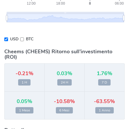
USD
BTC
Cheems (CHEEMS) Ritorno sull'investimento
(ROI)
-0.21%
0.03%
1.76%
1 H
24 H
7 D
0.05%
-10.58%
-63.55%
1 Mese
6 Mesi
1 Anno