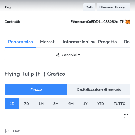
Tag:
DeFi
Ethereum Ecosystem
Contratti:
Ethereum:
0x5DD1...088082c
Panoramica
Mercati
Informazioni sul Progetto
Racc
Condividi
Flying Tulip (FT) Grafico
Prezzo
Capitalizzazione di mercato
1D
7D
1M
3M
6M
1Y
YTD
TUTTO