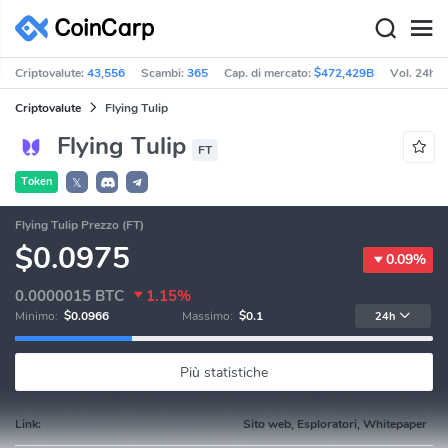
Criptovalute:
43,556
Scambi:
365
Cap. di mercato:
$472,429B
Vol. 24h:
Criptovalute
Flying Tulip
Flying Tulip
FT
Token
𝕏
Flying Tulip Prezzo (FT)
$0.0975
0.09%
0.0000015
BTC
1.15%
Minimo:
$0.0966
Massimo:
$0.1
24h
Più statistiche
Link:
Sito web, Esploratori, Whitepaper