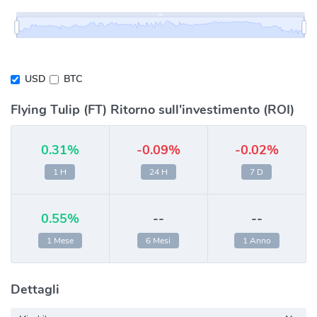
USD
BTC
Flying Tulip (FT) Ritorno sull'investimento (ROI)
0.31%
-0.09%
-0.02%
1 H
24 H
7 D
0.55%
--
--
1 Mese
6 Mesi
1 Anno
Dettagli