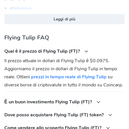
etherscan.io
Flying Tulip (FT) Sito Ufficiale:
https://flyingtulip.com/
Leggi di più
Flying Tulip (FT) Comunità
Flying Tulip FAQ
Twitter:
https://twitter.com/flyingtulip_
Discord:
https://discord.gg/flyingtulip
Qual è il prezzo di Flying Tulip (FT)?
Telegram:
https://t.me/flyingtulipann
Il prezzo attuale in dollari di Flying Tulip è $0.0975.
Qual è l'indirizzo del contratto di Flying Tulip
Aggiorniamo il prezzo in dollari di Flying Tulip in tempo
(FT)?
reale. Ottieni
prezzi in tempo reale di Flying Tulip
su
Ethereum:
diverse borse di criptovalute in tutto il mondo su Coincarp.
0x5DD1A7A369e8273371d2DBf9d83356057088082c
È un buon investimento Flying Tulip (FT)?
Dove posso acquistare Flying Tulip (FT) token?
Come vendere allo scoperto Flying Tulip (FT)?