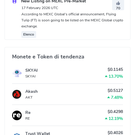
New Listing on MEXC Pre-Market
17 February 2026 UTC
70
According to MEXC Global's official announcement, Flying
Tulip (FT) is soon going to be listed on the MEXC Global crypto
exchange.
Elenco
Monete e Token di tendenza
$0.1145
SKYAI
13.70%
SKYAI
$0.5127
Akash
7.48%
AKT
$0.4298
Re
12.19%
RE
$0.4026
Trust Wallet