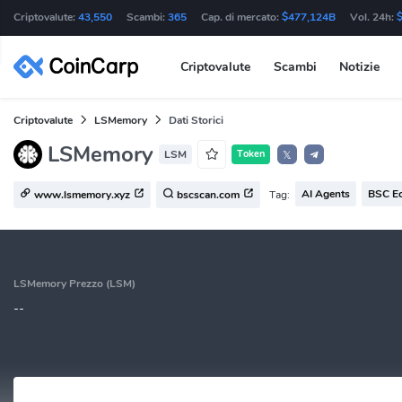
Criptovalute:
43,550
Scambi:
365
Cap. di mercato:
$477,124B
Vol. 24h:
Criptovalute
Scambi
Notizie
Criptovalute
LSMemory
Dati Storici
LSMemory
LSM
Token
𝕏
AI Agents
BSC E
Tag:
www.lsmemory.xyz
bscscan.com
LSMemory Prezzo (LSM)
--