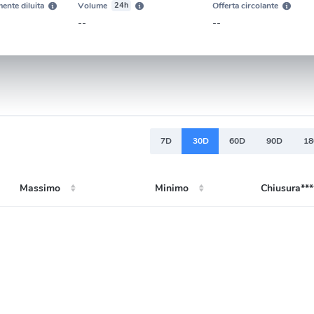
ente diluita
Volume
24h
Offerta circolante
--
--
7D
30D
60D
90D
1
Massimo
Minimo
Chiusura***