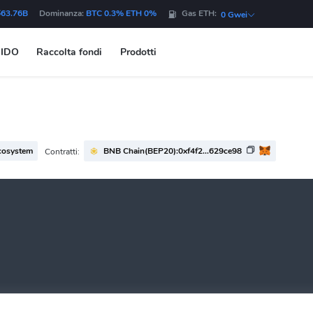
$63.76B
Dominanza:
BTC 0.3% ETH 0%
Gas ETH:
0 Gwei
IDO
Raccolta fondi
Prodotti
cosystem
BNB Chain(BEP20):0xf4f2...629ce98
Contratti: