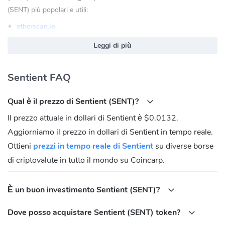
(SENT) più popolari e utili:
etherscan.io
Sentient (SENT) Sito Ufficiale:
https://www.sentient.xyz
Leggi di più
Sentient (SENT) Comunità
Sentient FAQ
Twitter:
https://twitter.com/SentientAGI
Discord:
https://discord.com/invite/sentientfoundation
Qual è il prezzo di Sentient (SENT)?
Qual è l'indirizzo del contratto di Sentient
Il prezzo attuale in dollari di Sentient è $0.0132.
(SENT)?
Aggiorniamo il prezzo in dollari di Sentient in tempo reale.
Ethereum:
0x56a3ba04e95d34268a19b2a4474dc979babdaf76
Ottieni
prezzi in tempo reale di Sentient
su diverse borse
di criptovalute in tutto il mondo su Coincarp.
È un buon investimento Sentient (SENT)?
Dove posso acquistare Sentient (SENT) token?