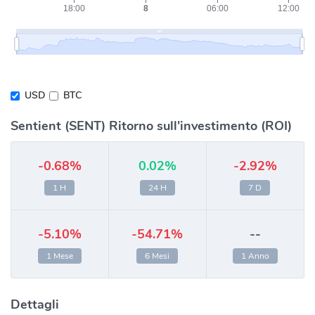
USD
BTC
Sentient (SENT) Ritorno sull'investimento (ROI)
-0.68%
0.02%
-2.92%
1 H
24 H
7 D
-5.10%
-54.71%
--
1 Mese
6 Mesi
1 Anno
Dettagli