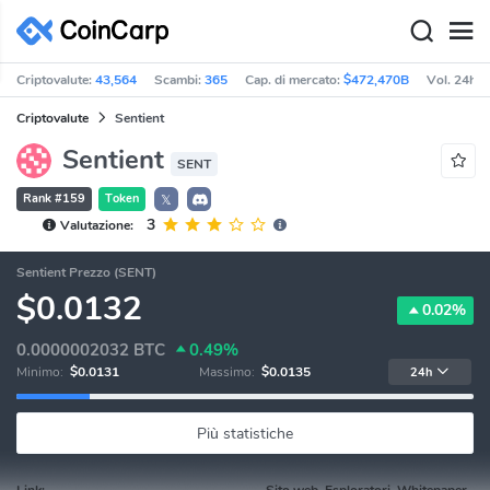
Criptovalute:
43,564
Scambi:
365
Cap. di mercato:
$472,470B
Vol. 24h:
Criptovalute
Sentient
Sentient
SENT
Rank #159
Token
𝕏
3
Valutazione:
Sentient Prezzo (SENT)
$0.0132
0.02%
0.0000002032
BTC
0.49%
Minimo:
$0.0131
Massimo:
$0.0135
24h
Più statistiche
Link:
Sito web, Esploratori, Whitepaper