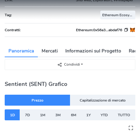
Tag:
Ethereum Ecosystem
Contratti:
Ethereum:
0x56a3...abdaf76
Panoramica
Mercati
Informazioni sul Progetto
Racc
Condividi
Sentient (SENT) Grafico
Prezzo
Capitalizzazione di mercato
1D
7D
1M
3M
6M
1Y
YTD
TUTTO