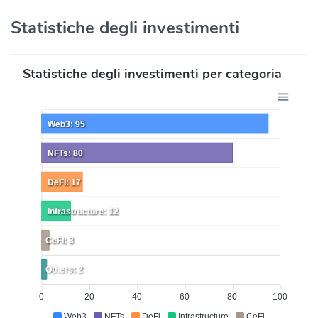
Statistiche degli investimenti
Statistiche degli investimenti per categoria
Web3: 95
NFTs: 80
DeFi: 17
Infrastructure: 12
CeFi: 3
Others: 2
0
20
40
60
80
100
Web3
NFTs
DeFi
Infrastructure
CeFi