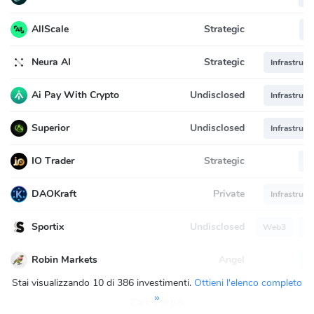
Strategic
AllScale
C
Strategic
Neura AI
Infrastruct
Undisclosed
Ai Pay With Crypto
Infrastruct
Undisclosed
Superior
Infrastruct
Strategic
IO Trader
D
Private
DAOKraft
Infrastruct
Undisclosed
Sportix
Web3
D
Angel
Robin Markets
D
Stai visualizzando 10 di 386 investimenti.
Ottieni l'elenco completo
»
Carica di più