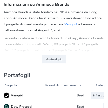
Informazioni su Animoca Brands
Animoca Brands è stato fondato nel 2014 e proviene da Hong
Kong. Animoca Brands ha effettuato 362 investimenti fino ad ora,
il progetto di investimento più recente è
Vangrid
, e l'annuncio
dell'investimento è del August 7, 2026
Secondo il database di raccolta fondi di CoinCarp, Animoca Brands
ha investito in 95 progetti Web3, 80 progetti NFTs, 17 progetti
DeFi, 12 progetti Infrastructure, 3 progetti CeFi e 2 progetti
Others. Tra tutti, il 45.45% degli investimenti di Animoca Brands
Mostra di più
sono progetti Web3.
Puoi contattare Animoca Brands tramite i social media
Portafogli
Twitter:
https://twitter.com/animocabrands
Progetto
Round di finanziamento
Categor
Seed
Vangrid
Infrastruct
Seed
Dow Protocol
D