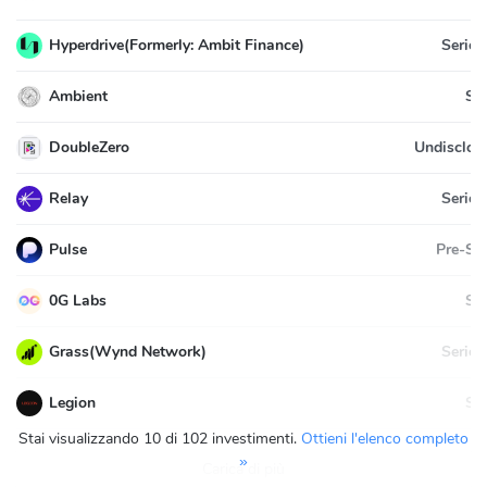
certain shareholders, resources, personnel and values. "Delphi
Ventures" entities, "Delphi Research" entities and the "Delphi
Series
Hyperdrive(Formerly: Ambit Finance)
Labs" entities collaborate under the "Delphi Digital" brand.
Se
Ambient
Undisclos
DoubleZero
Series
Relay
Pre-Se
Pulse
Se
0G Labs
Series
Grass(Wynd Network)
Se
Legion
Stai visualizzando 10 di 102 investimenti.
Ottieni l'elenco completo
»
Carica di più