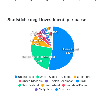
Statistiche degli investimenti per paese
Russian Federation
United Kingdom
2.9%
4.9%
Singapore
7.8%
Undisclosed
53.4%
United States of America
24.3%
Undisclosed
United States of America
Singapore
United Kingdom
Russian Federation
Brazil
New Zealand
Switzerland
Emirate of Dubai
Philippines
Denmark