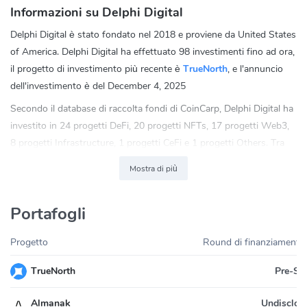
Informazioni su Delphi Digital
Delphi Digital è stato fondato nel 2018 e proviene da United States
of America. Delphi Digital ha effettuato 98 investimenti fino ad ora,
il progetto di investimento più recente è
TrueNorth
, e l'annuncio
dell'investimento è del December 4, 2025
Secondo il database di raccolta fondi di CoinCarp, Delphi Digital ha
investito in 24 progetti DeFi, 20 progetti NFTs, 17 progetti Web3,
8 progetti Infrastructure, 1 progetti CeFi e 1 progetti Others. Tra
tutti, il 33.8% degli investimenti di Delphi Digital sono progetti
Mostra di più
DeFi.
Puoi contattare Delphi Digital via E-mail,
team@delphidigital.io
, o
Portafogli
provare a contattarli tramite i social media
Twitter:
https://twitter.com/delphi_digital
Progetto
Round di finanziamento
LinkedIn:
https://www.linkedin.com/company/delphi-digital/
Pre-Se
TrueNorth
"Delphi Digital" is a collaborative association of independently
owned and operated entities sharing the "Delphi" brand and
Undisclos
Almanak