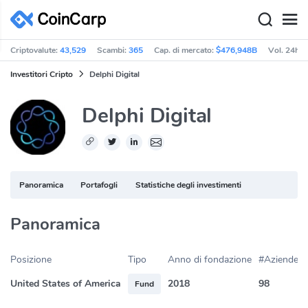
Criptovalute:
43,529
Scambi:
365
Cap. di mercato:
$476,948B
Vol. 24h:
Investitori Cripto
Delphi Digital
Delphi Digital
Panoramica
Portafogli
Statistiche degli investimenti
Panoramica
Posizione
Tipo
Anno di fondazione
#Aziende in
United States of America
2018
98
Fund