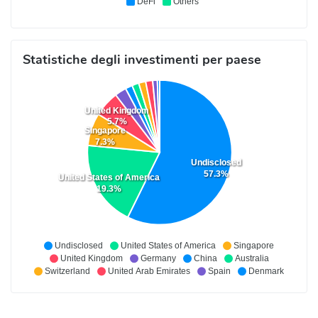
DeFi
Others
Statistiche degli investimenti per paese
United Kingdom
5.7%
Singapore
7.3%
Undisclosed
57.3%
United States of America
19.3%
Undisclosed
United States of America
Singapore
United Kingdom
Germany
China
Australia
Switzerland
United Arab Emirates
Spain
Denmark