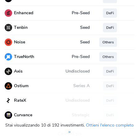
Pre-Seed
Enhanced
DeFi
Seed
Tenbin
DeFi
Seed
Noise
Others
Pre-Seed
TrueNorth
Others
Undisclosed
Axis
DeFi
Series A
Ostium
DeFi
Undisclosed
RateX
DeFi
Strategic
Curvance
DeFi
Stai visualizzando 10 di 192 investimenti.
Ottieni l'elenco completo
»
Carica di più