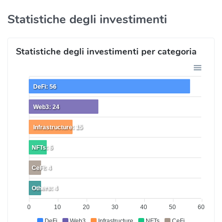
Statistiche degli investimenti
Statistiche degli investimenti per categoria
DeFi: 56
Web3: 24
Infrastructure: 15
NFTs: 6
CeFi: 4
Others: 4
0
10
20
30
40
50
60
DeFi
Web3
Infrastructure
NFTs
CeFi