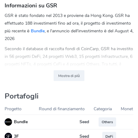
Informazioni su GSR
GSR è stato fondato nel 2013 e proviene da Hong Kong. GSR ha
effettuato 188 investimenti fino ad ora, il progetto di investimento
più recente è
Bundle
, e l'annuncio dell'investimento è del August 4,
2026
Secondo il database di raccolta fondi di CoinCarp, GSR ha investito
in 56 progetti DeFi, 24 progetti Web3, 15 progetti Infrastructure, 6
progetti NFTs, 4 progetti CeFi e 4 progetti Others. Tra tutti, il
51.38% degli investimenti di GSR sono progetti DeFi.
Mostra di più
Puoi contattare GSR via E-mail,
gsr@gsr.io
, o provare a contattarli
tramite i social media
Portafogli
Twitter:
https://twitter.com/GSR_io
LinkedIn:
https://www.linkedin.com/company/gsr-markets/
Progetto
Round di finanziamento
Categoria
Moneta 
Seed
Bundle
Others
Seed
3F
DeFi