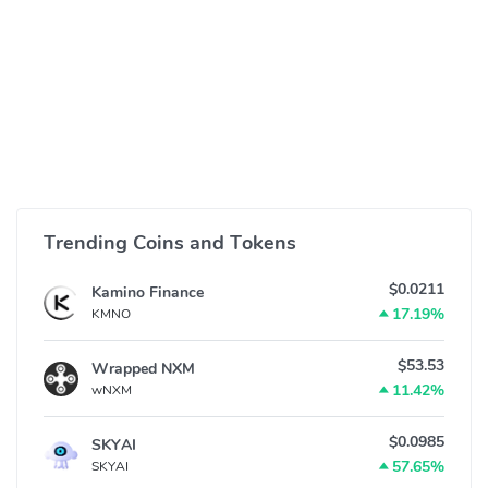
Trending Coins and Tokens
$0.0211
Kamino Finance
17.19%
KMNO
$53.53
Wrapped NXM
11.42%
wNXM
$0.0985
SKYAI
57.65%
SKYAI