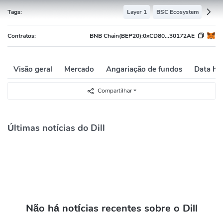
Tags:
Layer 1
BSC Ecosystem
Contratos:
BNB Chain(BEP20):
0xCD80...30172AE
Visão geral
Mercado
Angariação de fundos
Data his
Compartilhar
Últimas notícias do Dill
Não há notícias recentes sobre o Dill