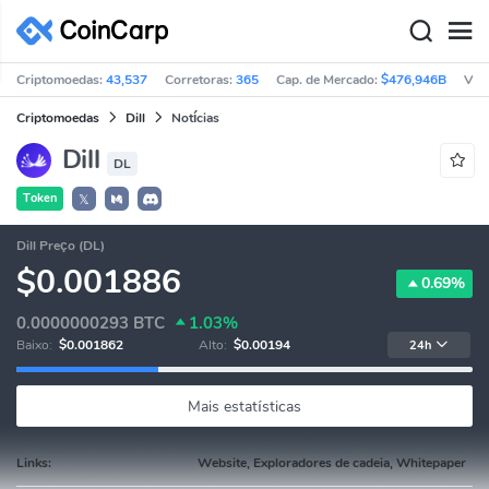
Criptomoedas:
43,537
Corretoras:
365
Cap. de Mercado:
$476,946B
Vol
Criptomoedas
Dill
Notícias
Dill
DL
Token
𝕏
Dill Preço (DL)
$0.001886
0.69%
0.0000000293
BTC
1.03%
Baixo:
$0.001862
Alto:
$0.00194
24h
Mais estatísticas
Links:
Website, Exploradores de cadeia, Whitepaper