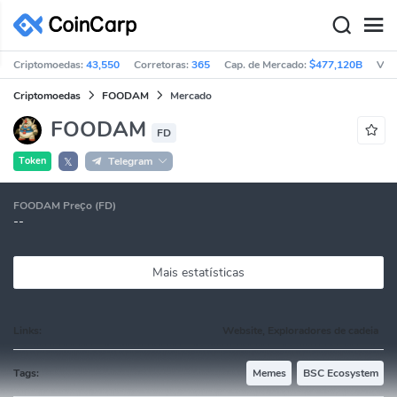
Criptomoedas:
43,550
Corretoras:
365
Cap. de Mercado:
$477,120B
Vol
Criptomoedas
FOODAM
Mercado
FOODAM
FD
Token
Telegram
𝕏
FOODAM Preço (FD)
--
Mais estatísticas
Links:
Website, Exploradores de cadeia
Tags:
Memes
BSC Ecosystem