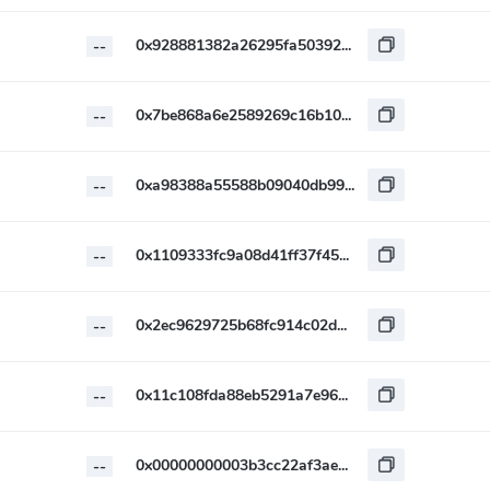
0x928881382a26295fa503929b616649340cec0ba2
--
0x7be868a6e2589269c16b10756774981a51a9f8f7
--
0xa98388a55588b09040db99caea1c40167895ebb0
--
0x1109333fc9a08d41ff37f452ca278a1d9b5edbdc
--
0x2ec9629725b68fc914c02daeefbe89533792f684
--
0x11c108fda88eb5291a7e96516e042d8456a3edda
--
0x00000000003b3cc22af3ae1eac0440bcee416b40
--