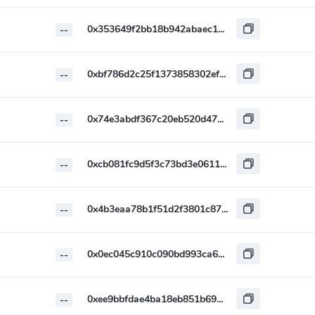
0x353649f2bb18b942abaec123b1bda67b36a4c53d
--
0xbf786d2c25f1373858302efc18aa0a25c9f0bfd9
--
0x74e3abdf367c20eb520d4704bcbc7c889a898d34
--
0xcb081fc9d5f3c73bd3e0611dc16f592ad3975ffd
--
0x4b3eaa78b1f51d2f3801c872c54840819cc19a71
--
0x0ec045c910c090bd993ca61b88b04b944927c38c
--
0xee9bbfdae4ba18eb851b69d9c7abe4e450d9c6a2
--