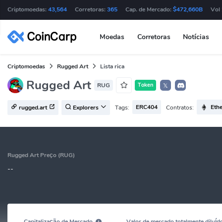
Criptomoedas:
43,564
Corretoras:
365
Cap. de Mercado:
$472,660B
Vol
Moedas
Corretoras
Notícias
Criptomoedas
Rugged Art
Lista rica
Rugged Art
RUG
Token
𝕏
ERC404
Eth
Tags:
Contratos:
rugged.art
Explorers
Rugged Art Preço (RUG)
--
Capitalização de Mercado
Valor de mercado totalmente diluíd