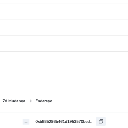
7d Mudança
Endereço
Endereço
7d Mudança
0xb885298b461d1953570beda3df109728ab4d5a04
--