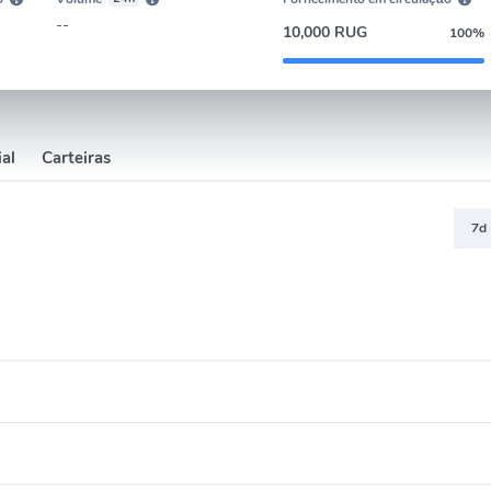
--
10,000 RUG
100%
al
Carteiras
7d