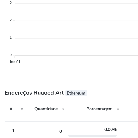
3
2
1
0
Jan 01
Endereços Rugged Art
Ethereum
Quantidade
Porcentagem
#
#
Quantidade
Porcentagem
0.00%
1
0