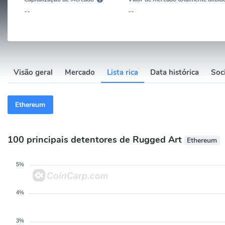
--
--
Visão geral
Mercado
Lista rica
Data histórica
Soci
Ethereum
100 principais detentores de Rugged Art
Ethereum
5%
4%
3%