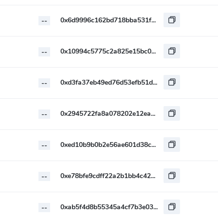
0x6d9996c162bd718bba531fc226a281bb2164ab90
--
0x10994c5775c2a825e15bc016fb03dec068a650ac
--
0xd3fa37eb49ed76d53efb51d7ec7e8942f3209ae5
--
0x2945722fa8a078202e12ea2892ebcff9603b843f
--
0xed10b9b0b2e56ae601d38c0bd70db6baf4298a79
--
0xe78bfe9cdff22a2b1bb4c426244c1bd1c13e4af8
--
0xab5f4d8b55345a4cf7b3e033a5c2d8e10b92de96
--