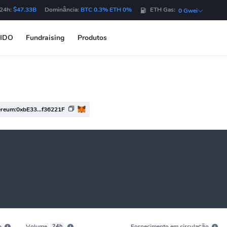
 24h:
$47.33B
Dominância:
BTC 0.3% ETH 0%
ETH Gas:
0 Gwei
IDO
Fundraising
Produtos
ereum:0xbE33...f36221F
o
Volume
24h
Fornecimento em circulação