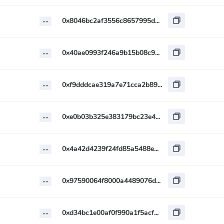
0x8046bc2af3556c8657995d5c268195286925c67c
--
0x40ae0993f246a9b15b08c9dd69a9d8a49a94c6a8
--
0xf9dddcae319a7e71cca2b89abf041f97495cdca5
--
0xe0b03b325e383179bc23e4e63892f1e0ee08c4a1
--
0x4a42d4239f24fd85a5488ea7005e32a2a07f02d5
--
0x97590064f8000a4489076d6c316e056570c63059
--
0xd34bc1e00af0f990a1f5acf699445d0f6a864089
--