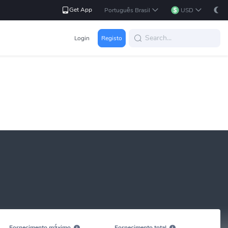
Get App
Português Brasil
USD
Login
Registo
Fornecimento máximo
Fornecimento total