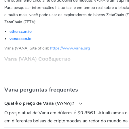
um suprimento circulante de 30.08Mil de moedas VANA e um suprim
Para pesquisar informações históricas e em tempo real sobre o blockc
e muito mais, você pode usar os exploradores de blocos ZetaChain (Z
ZetaChain (ZETA):
etherscan.io
vanascan.io
Vana (VANA) Site oficial:
https://www.vana.org
Vana (VANA) Сообщество
Twitter:
https://x.com/vana
Discord:
https://discord.gg/vanabuilders
Qual é o endereço de contrato de Vana (VANA)?
Vana perguntas frequentes
Ethereum:
0x7FF7Fa94b8b66Ef313f7970d4EEbd2CB3103a2C0
Qual é o preço de Vana (VANA)?
O preço atual de Vana em dólares é $0.8561. Atualizamos o
em diferentes bolsas de criptomoedas ao redor do mundo na 