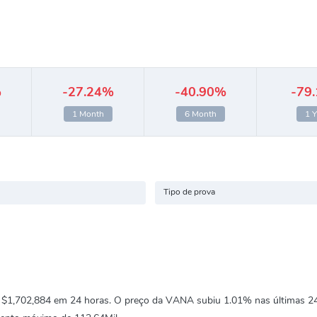
%
-27.24%
-40.90%
-79
1 Month
6 Month
1 Y
Tipo de prova
e
$1,702,884
em 24 horas. O preço da VANA subiu
1.01%
nas últimas 2