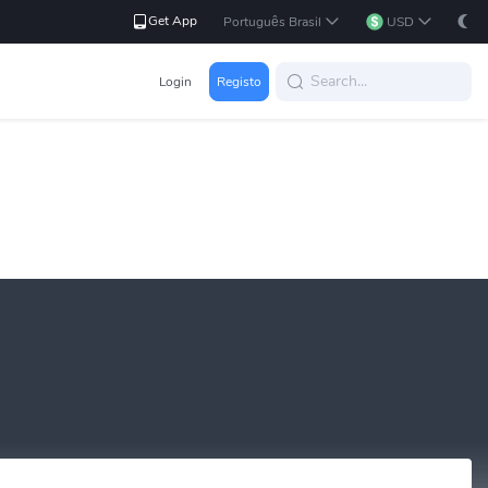
Get App
Português Brasil
USD
Login
Registo