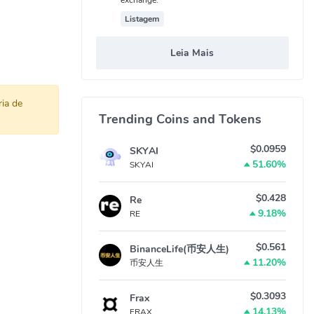
Listagem
Leia Mais
ia de
Trending Coins and Tokens
$0.0959
SKYAI
51.60%
SKYAI
$0.428
Re
9.18%
RE
$0.561
BinanceLife(币安人生)
11.20%
币安人生
$0.3093
Frax
14.13%
FRAX