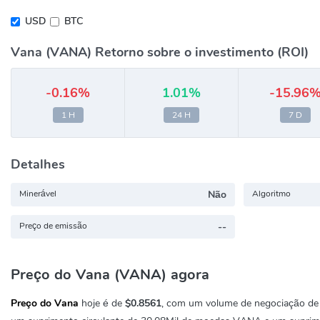
USD
BTC
Vana (VANA) Retorno sobre o investimento (ROI)
-0.16%
1.01%
-15.96
1 H
24 H
7 D
Detalhes
Minerável
Não
Algoritmo
Preço de emissão
--
Preço do Vana (VANA) agora
Preço do Vana
hoje é de
$0.8561
, com um volume de negociação d