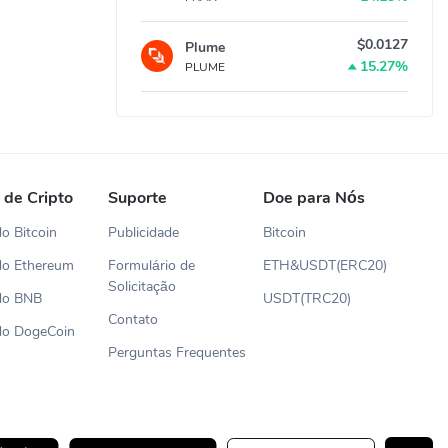
$0.0127
Plume
15.27%
PLUME
 de Cripto
Suporte
Doe para Nós
o Bitcoin
Publicidade
Bitcoin
do Ethereum
Formulário de
ETH&USDT(ERC20)
Solicitação
do BNB
USDT(TRC20)
Contato
do DogeCoin
Perguntas Frequentes