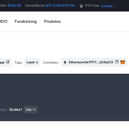
 24h:
$243.7B
Dominância:
BTC 0.3% ETH 0%
ETH Gas:
0 Gwei
IDO
Fundraising
Produtos
Layer 1
Ethereum:0x7FF7...103a2C0
Tags:
Contratos:
per
Alto:
$0.8647
24h