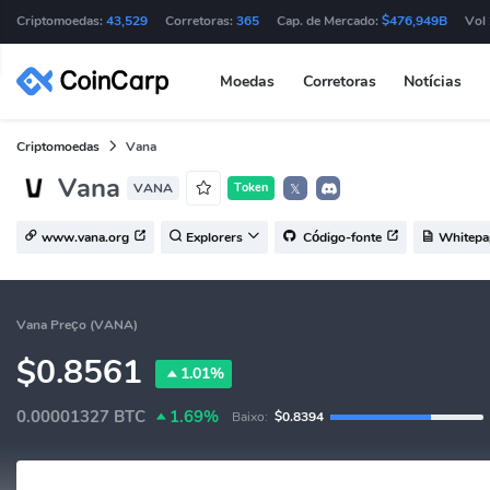
Criptomoedas:
43,529
Corretoras:
365
Cap. de Mercado:
$476,949B
Vol
Moedas
Corretoras
Notícias
Criptomoedas
Vana
Vana
VANA
Token
𝕏
www.vana.org
Explorers
Código-fonte
Whitepa
Vana Preço (VANA)
$0.8561
1.01%
0.00001327
BTC
1.69%
Baixo:
$0.8394