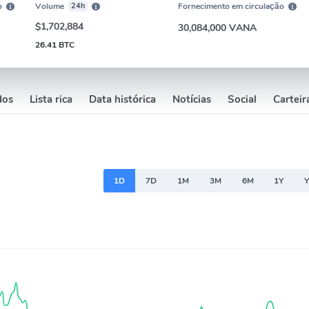
o
Volume
24h
Fornecimento em circulação
$1,702,884
30,084,000 VANA
26.41 BTC
dos
Lista rica
Data histórica
Notícias
Social
Carteir
1D
7D
1M
3M
6M
1Y