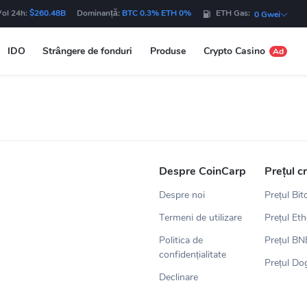
Vol 24h:
$260.48B
Dominanță:
BTC 0.3% ETH 0%
ETH Gas:
0 Gwei
IDO
Strângere de fonduri
Produse
Crypto Casino
Ad
Despre CoinCarp
Prețul c
Despre noi
Prețul Bit
Termeni de utilizare
Prețul Et
Politica de
Prețul BN
confidențialitate
Prețul Do
Declinare