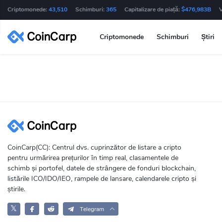
Criptomonede:
43,510
Schimburi:
365
Capitalizare de piață:
$476,983B
Criptomonede
Schimburi
Știri
CoinCarp(CC): Centrul dvs. cuprinzător de listare a cripto
pentru urmărirea prețurilor în timp real, clasamentele de
schimb și portofel, datele de strângere de fonduri blockchain,
listările ICO/IDO/IEO, rampele de lansare, calendarele cripto și
știrile.
𝕏
Telegram