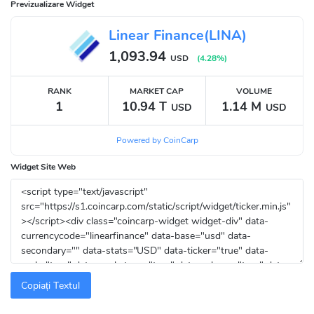
Previzualizare Widget
Linear Finance(LINA)
1,093.94
USD
(
4.28
%)
RANK
MARKET CAP
VOLUME
1
10.94 T
1.14 M
USD
USD
Powered by CoinCarp
Widget Site Web
Copiați Textul