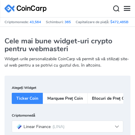
Criptomonede:
43,564
Schimburi:
365
Capitalizare de piață:
$472,485B
Cele mai bune widget-uri crypto
pentru webmasteri
Widget-urile personalizabile CoinCarp vă permit să vă stilizați site-
ul web pentru a se potrivi cu gustul dvs. în altcoins.
Alegeți Widget
Ticker Coin
Marquee Preț Coin
Blocuri de Preț Coin
Criptomonedă
Linear Finance
(LINA)