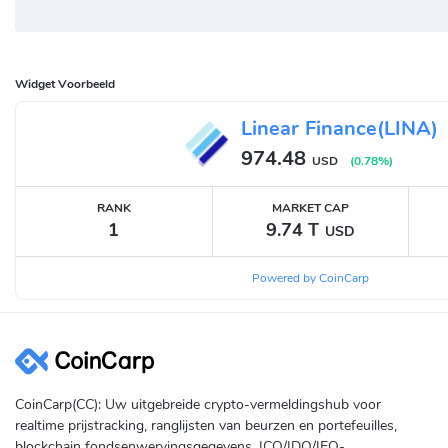
Widget Voorbeeld
Linear Finance(LINA)
974.48
USD
(
0.78
%)
RANK
MARKET CAP
1
9.74 T
USD
Powered by CoinCarp
CoinCarp(CC): Uw uitgebreide crypto-vermeldingshub voor
realtime prijstracking, ranglijsten van beurzen en portefeuilles,
blockchain fondsenwervingsgegevens, ICO/IDO/IEO-