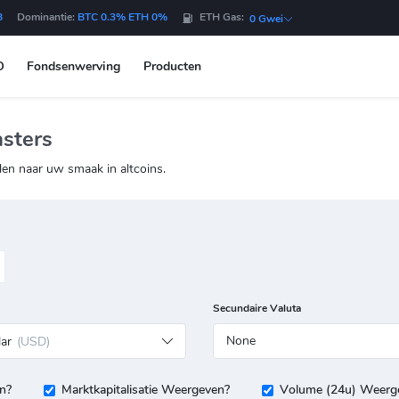
B
Dominantie:
BTC 0.3% ETH 0%
ETH Gas:
0 Gwei
O
Fondsenwerving
Producten
sters
len naar uw smaak in altcoins.
Secundaire Valuta
None
lar
(USD)
n?
Marktkapitalisatie Weergeven?
Volume (24u) Weerg