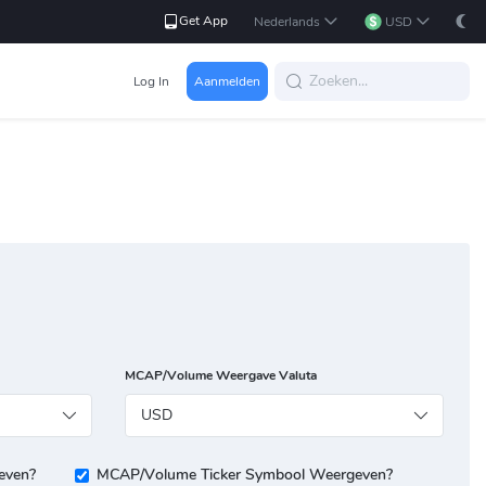
Get App
Nederlands
USD
Log In
Aanmelden
MCAP/Volume Weergave Valuta
USD
even?
MCAP/Volume Ticker Symbool Weergeven?