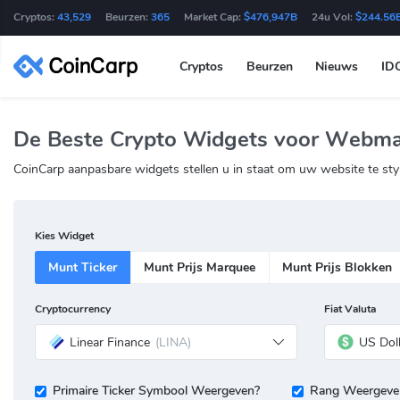
Cryptos:
43,529
Beurzen:
365
Market Cap:
$476,947B
24u Vol:
$244.56
Cryptos
Beurzen
Nieuws
ID
De Beste Crypto Widgets voor Webma
CoinCarp aanpasbare widgets stellen u in staat om uw website te sty
Kies Widget
Munt Ticker
Munt Prijs Marquee
Munt Prijs Blokken
Cryptocurrency
Fiat Valuta
Linear Finance
(LINA)
US Dol
Primaire Ticker Symbool Weergeven?
Rang Weergeve