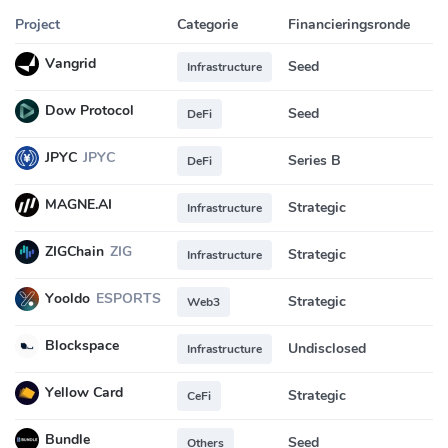
Project
Categorie
Financieringsronde
B
Vangrid
Seed
Infrastructure
Dow Protocol
Seed
DeFi
JPYC
JPYC
Series B
DeFi
MAGNE.AI
Strategic
Infrastructure
ZIGChain
ZIG
Strategic
Infrastructure
Yooldo
ESPORTS
Strategic
Web3
Blockspace
Undisclosed
Infrastructure
Yellow Card
Strategic
CeFi
Bundle
Seed
Others