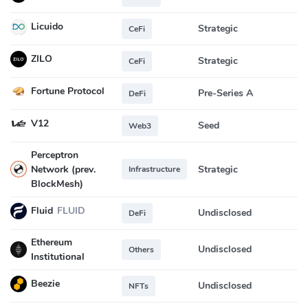
Licuido
Strategic
CeFi
ZILO
Strategic
CeFi
Fortune Protocol
Pre-Series A
DeFi
V12
Seed
Web3
Perceptron
Network (prev.
Strategic
Infrastructure
BlockMesh)
Fluid
FLUID
Undisclosed
DeFi
Ethereum
Undisclosed
Others
Institutional
Beezie
Undisclosed
NFTs