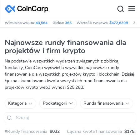
Wirtualna waluta:
43,564
Giełda:
365
Wartość rynkowa:
$472,630B
24h
Najnowsze rundy finansowania dla
projektów i firm krypto
Na podstawie wszystkich wydarzeń związanych z zbiórką
funduszy, CoinCarp wyświetla wszystkie najnowsze rundy
finansowania dla wszystkich projektów krypto i blockchain. Dzisiaj
łączna skumulowana kwota wszystkich rund finansowania dla
projektów krypto web3 wynosi $25.26B.
Kategoria
Podkategorii
Runda finansowania
#Rundy finansowania
8032
Łączna kwota finansowania
$175.1