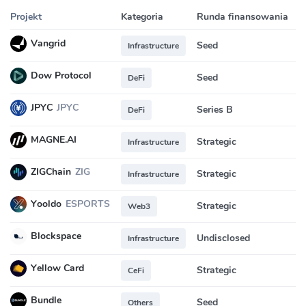
Projekt
Kategoria
Runda finansowania
Vangrid
Seed
Infrastructure
Dow Protocol
Seed
DeFi
JPYC
JPYC
Series B
DeFi
MAGNE.AI
Strategic
Infrastructure
ZIGChain
ZIG
Strategic
Infrastructure
Yooldo
ESPORTS
Strategic
Web3
Blockspace
Undisclosed
Infrastructure
Yellow Card
Strategic
CeFi
Bundle
Seed
Others