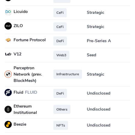
Licuido
Strategic
CeFi
ZILO
Strategic
CeFi
Fortune Protocol
Pre-Series A
DeFi
V12
Seed
Web3
Perceptron
Network (prev.
Strategic
Infrastructure
BlockMesh)
Fluid
FLUID
Undisclosed
DeFi
Ethereum
Undisclosed
Others
Institutional
Beezie
Undisclosed
NFTs