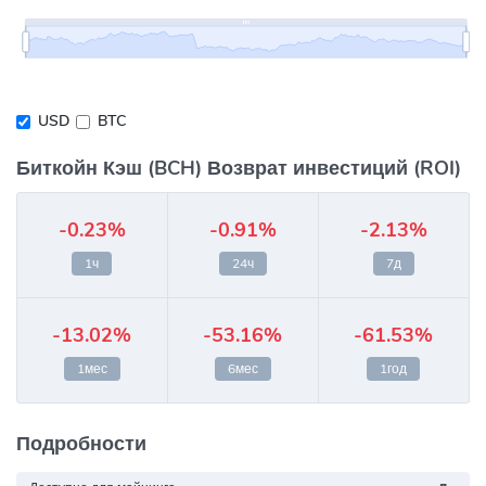
USD
BTC
Биткойн Кэш (BCH) Возврат инвестиций (ROI)
-0.23%
-0.91%
-2.13%
1ч
24ч
7д
-13.02%
-53.16%
-61.53%
1мес
6мес
1год
Подробности