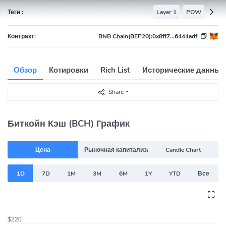
Теги :
Layer 1
POW
Контракт:
BNB Chain(BEP20):
0x8ff7...6444adf
Обзор
Котировки
Rich List
Исторические данные
Share
Биткойн Кэш (BCH) График
Цена
Рыночная капитализация
Candle Chart
1D
7D
1M
3M
6M
1Y
YTD
Все