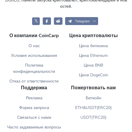
DO/IEO, панели запуска криптовалют, криптокалендарей и нов
остей.
𝕏
Telegram
О компании CoinCarp
Цена криптовалюты
О нас
Цена биткоина
Условия использования
Цена Ethereum
Политика
Цена BNB
конфиденциальности
Цена DogeCoin
Отказ от ответственности
Поддержка
Пожертвовать нам
Реклама
Биткойн
Форма запроса
ETH&USDT(ERC20)
Связаться с нами
USDT(TRC20)
Часто задаваемые вопросы