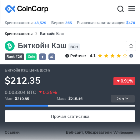
Криптовалюты:
43,529
Биржи:
365
Рыночная капитализация:
$476,9
Криптовалюты
Биткойн Кэш
Биткойн Кэш
BCH
4.1
Рейтинг:
Rank #26
Coin
Биткойн Кэш Цена (BCH)
$212.35
0.91%
0.003304
BTC
0.35%
Мин:
$210.85
Макс:
$215.46
24 ч
Прочая статистика
Ссылки:
Веб-сайт, Обозреватели, Whitepaper