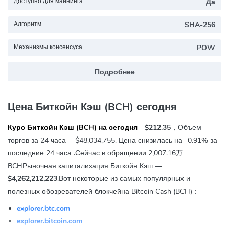
Доступно для майнинга
Да
Алгоритм
SHA-256
Механизмы консенсуса
POW
Подробнее
Цена Биткойн Кэш (BCH) сегодня
Курс Биткойн Кэш (BCH) на сегодня
-
$212.35
，Объем
торгов за 24 часа —
$48,034,755
. Цена снизилась
на -0.91% за
последние 24 часа
.Сейчас в обращении 2,007.16万
BCHРыночная капитализация Биткойн Кэш —
$4,262,212,223
.Вот некоторые из самых популярных и
полезных обозревателей блокчейна Bitcoin Cash (BCH)：
explorer.btc.com
explorer.bitcoin.com