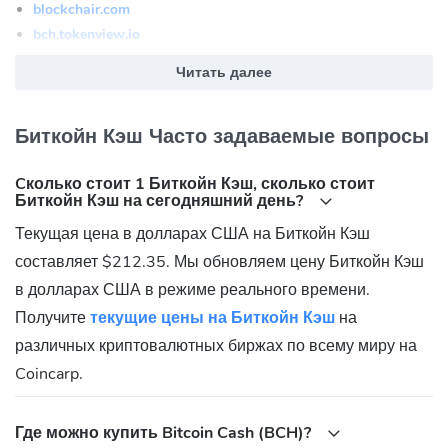
blockchair.com
bch.tokenview.io
www.oklink.com
Читать далее
bscscan.com
Что такое Bitcoin Cash (BCH)?
Биткойн Кэш Часто задаваемые вопросы
Биткоин Кэш (BCH) — это валюта и блокчейн, которые
Cколько стоит 1 Биткойн Кэш, сколько стоит
появились в результате разделения блокчейна Биткоина в
Биткойн Кэш на сегодняшний день?
2017 году. В проект Биткоин Кэш внесены некоторые
Текущая цена в долларах США на Биткойн Кэш
улучшения по сравнению с оригинальным кодом Биткоина, что
составляет $212.35. Мы обновляем цену Биткойн Кэш
увеличило быстродействие и масштабность сети.
в долларах США в режиме реального времени.
Биткойн Кэш (BCH) Сообщество
Получите
текущие цены на Биткойн Кэш
на
FaceBook:
https://www.facebook.com/bitcoincashorg
различных криптовалютных биржах по всему миру на
Reddit:
https://www.reddit.com/r/Bitcoincash/
Coincarp.
Адрес контракта токена Биткойн Кэш (BCH)
Где можно купить Bitcoin Cash (BCH)?
BNB Chain(BEP20):