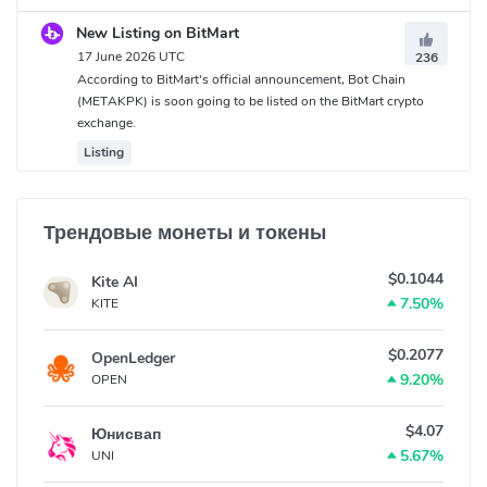
New Listing on BitMart
17 June 2026 UTC
236
According to BitMart's official announcement, Bot Chain
(METAKPK) is soon going to be listed on the BitMart crypto
exchange.
Listing
Трендовые монеты и токены
$0.1044
Kite AI
7.50%
KITE
$0.2077
OpenLedger
9.20%
OPEN
$4.07
Юнисвап
5.67%
UNI