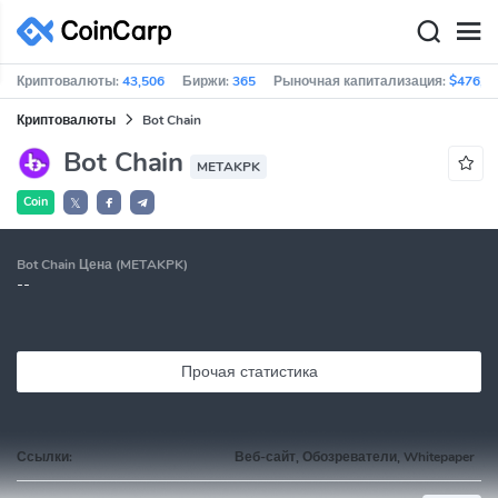
Криптовалюты:
43,506
Биржи:
365
Рыночная капитализация:
$476,9
Криптовалюты
Bot Chain
Bot Chain
METAKPK
Coin
𝕏
Bot Chain Цена (METAKPK)
--
Прочая статистика
Ссылки:
Веб-сайт, Обозреватели, Whitepaper