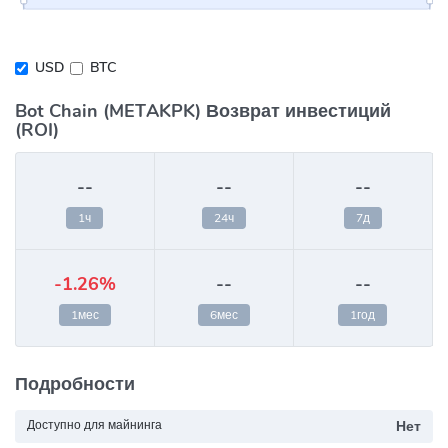
USD
BTC
Bot Chain (METAKPK) Возврат инвестиций
(ROI)
--
--
--
1ч
24ч
7д
-1.26%
--
--
1мес
6мес
1год
Подробности
Доступно для майнинга
Нет