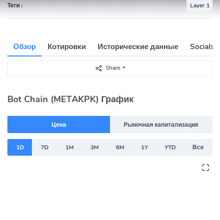
Теги :
Layer 1
Обзор
Котировки
Исторические данные
Socials
Share
Bot Chain (METAKPK) График
Цена
Рыночная капитализация
1D
7D
1M
3M
6M
1Y
YTD
Все