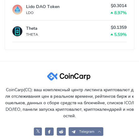
$0.3014
Lido DAO Token
8.97%
LDO
$0.1359
Theta
5.59%
THETA
CoinCarp(CC): ваш комплексный центр листинга криптовалют д
ля отслеживания цен в реальном времени, рейтингов бирж и к
ошельков, данных о сборе средств на блокчейне, списков ICO/I
DO/IEO, панели запуска криптовалют, криптокалендарей и нов
остей.
𝕏
Telegram