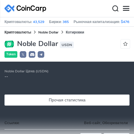
Криптовалюты:
43,529
Биржи:
365
Рыночная капитализация:
$476,9
Криптовалюты
Noble Dollar
Котировки
Noble Dollar
USDN
Token
𝕏
Noble Dollar Цена (USDN)
--
Прочая статистика
Ссылки:
Веб-сайт, Обозреватели