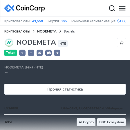
Криптовалюты:
43,550
Биржи:
365
Рыночная капитализация:
$477,1
Криптовалюты
NODEMETA
Socials
NODEMETA
NTE
Token
𝕏
NODEMETA Цена (NTE)
--
Прочая статистика
Ссылки:
Веб-сайт, Обозреватели, Whitepaper
Теги :
AI Crypto
BSC Ecosystem