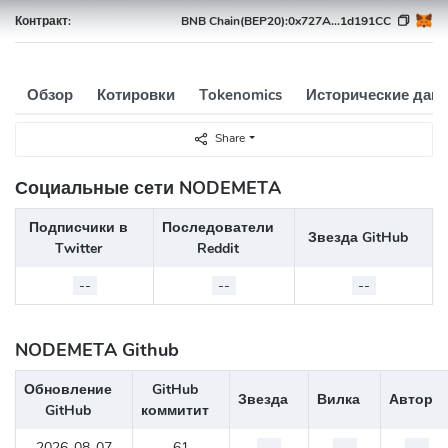
Контракт:
BNB Chain(BEP20):
0x727A...1d191CC
Обзор
Котировки
Tokenomics
Исторические дан
Share
Социальные сети NODEMETA
Подписчики в
Последователи
Звезда GitHub
Twitter
Reddit
--
--
--
NODEMETA Github
Обновление
GitHub
Звезда
Вилка
Автор
GitHub
коммитит
2026-08-07
61
--
--
--