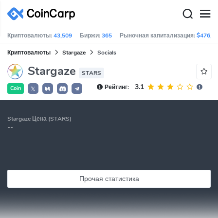
Криптовалюты:
43,509
Биржи:
365
Рыночная капитализация:
$476,9
Криптовалюты
Stargaze
Socials
Stargaze
STARS
3.1
Рейтинг:
Coin
𝕏
Stargaze Цена (STARS)
--
Прочая статистика