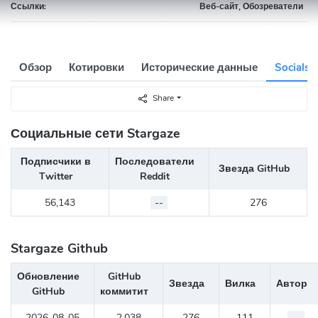
Ссылки:
Веб-сайт, Обозреватели
Обзор
Котировки
Исторические данные
Socials
Share
Социальные сети Stargaze
Подписчики в
Последователи
Звезда GitHub
Twitter
Reddit
56,143
--
276
Stargaze Github
Обновление
GitHub
Звезда
Вилка
Автор
GitHub
коммитит
2026-08-05
2,038
276
111
--