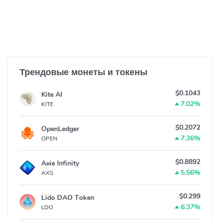
Трендовые монеты и токены
$0.1043
Kite AI
7.02%
KITE
$0.2072
OpenLedger
7.36%
OPEN
$0.8892
Axie Infinity
5.56%
AXS
$0.299
Lido DAO Token
6.37%
LDO