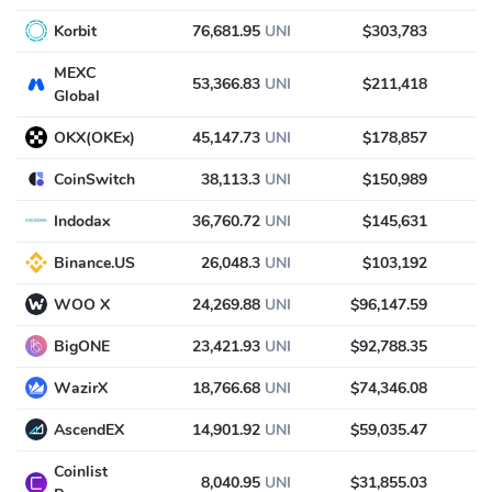
Korbit
76,681.95
UNI
$303,783
MEXC
53,366.83
UNI
$211,418
Global
OKX(OKEx)
45,147.73
UNI
$178,857
CoinSwitch
38,113.3
UNI
$150,989
Indodax
36,760.72
UNI
$145,631
Binance.US
26,048.3
UNI
$103,192
WOO X
24,269.88
UNI
$96,147.59
BigONE
23,421.93
UNI
$92,788.35
WazirX
18,766.68
UNI
$74,346.08
AscendEX
14,901.92
UNI
$59,035.47
Coinlist
8,040.95
UNI
$31,855.03