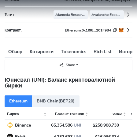
Теги :
Alameda Research Portfolio
Avalanche Ecosystem
Контракт:
Ethereum:
0x1f98...201F984
Обзор
Котировки
Tokenomics
Rich List
Истори
Share
Юнисвап (UNI): Баланс криптовалютной
биржи
Ethereum
BNB Chain(BEP20)
Биржа
Баланс токенов
Value
1D 
Binance
65,354,586
UNI
$258,908,730
Bybit
4,282,697
UNI
$16,966,334