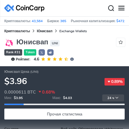
Криптовалюты:
43,564
Биржи:
365
Рыночная капитализация:
$472,6
Криптовалюты
Юнисвап
Exchange Wallets
Юнисвап
UNI
Rank #31
Token
𝕏
4.6
Рейтинг:
Юнисвап Цена (UNI)
$3.96
0.89%
0.0000611
BTC
0.68%
Мин:
$3.95
Макс:
$4.03
24 ч
Прочая статистика
Ссылки:
Веб-сайт, Обозреватели, Whitepaper