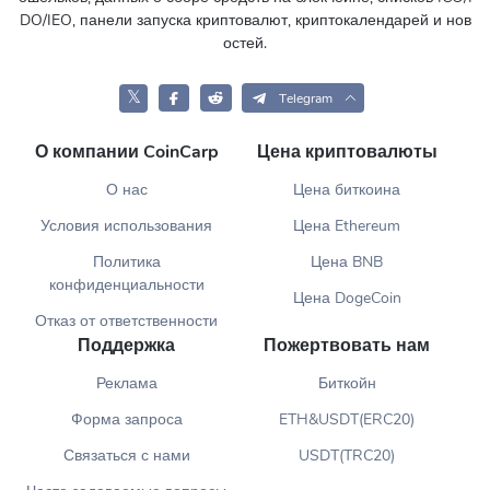
DO/IEO, панели запуска криптовалют, криптокалендарей и нов
остей.
𝕏
Telegram
О компании CoinCarp
Цена криптовалюты
О нас
Цена биткоина
Условия использования
Цена Ethereum
Политика
Цена BNB
конфиденциальности
Цена DogeCoin
Отказ от ответственности
Поддержка
Пожертвовать нам
Реклама
Биткойн
Форма запроса
ETH&USDT(ERC20)
Связаться с нами
USDT(TRC20)