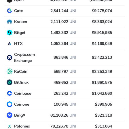
Gate
2,341,244
UNI
$9,275,074
Kraken
2,111,022
UNI
$8,363,024
Bitget
1,493,332
UNI
$5,915,985
HTX
1,052,364
UNI
$4,169,049
Crypto.com
863,846
UNI
$3,422,213
Exchange
KuCoin
568,797
UNI
$2,253,349
Bitfinex
469,652
UNI
$1,860,575
Coinbase
263,242
UNI
$1,042,860
Coinone
100,945
UNI
$399,905
BingX
81,108.26
UNI
$321,318
Poloniex
79,226.78
UNI
$313,864