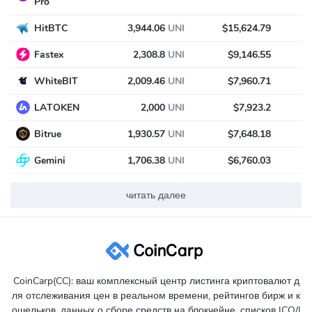
Pro
HitBTC
3,944.06
UNI
$15,624.79
Fastex
2,308.8
UNI
$9,146.55
WhiteBIT
2,009.46
UNI
$7,960.71
LATOKEN
2,000
UNI
$7,923.2
Bitrue
1,930.57
UNI
$7,648.18
Gemini
1,706.38
UNI
$6,760.03
читать далее
CoinCarp(CC): ваш комплексный центр листинга криптовалют д
ля отслеживания цен в реальном времени, рейтингов бирж и к
ошельков, данных о сборе средств на блокчейне, списков ICO/I