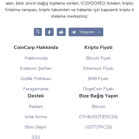
aları, blok zinciri bağış toplama verileri, ICO/IDO/IEO listeleri, kripto
fırlatma rampası, kripto takvimleri ve haberler için kapsamlı kripto li
steleme merkeziniz.
𝕏
Telegram
CoinCarp Hakkında
Kripto Fiyatı
Hakkımızda
Bitcoin Fiyatı
Kullanım Şartları
Ethereum Fiyatı
Gizlilik Politikası
BNB Fiyatı
Feragatname
DogeCoin Fiyatı
Destek
Bize Bağış Yapın
Reklam
Bitcoin
İstek formu
ETH&USDT(ERC20)
Bize Ulaşın
USDT(TRC20)
SSS