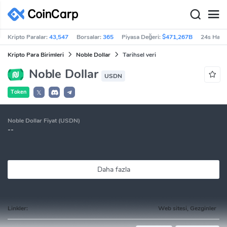
Kripto Paralar:
43,547
Borsalar:
365
Piyasa Değeri:
$471,267B
24s Haci
Kripto Para Birimleri
Noble Dollar
Tarihsel veri
Noble Dollar
USDN
Token
𝕏
Noble Dollar Fiyat (USDN)
--
Daha fazla
Linkler:
Web sitesi, Gezginler