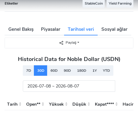
Etiketler
StableCoin
Yield Farming
Genel Bakış
Piyasalar
Tarihsel veri
Sosyal ağlar
Paylaş
Historical Data for Noble Dollar (USDN)
7D
30D
60D
90D
180D
1Y
YTD
Tarih
Open**
Yüksek
Düşük
Kapat****
Hacim