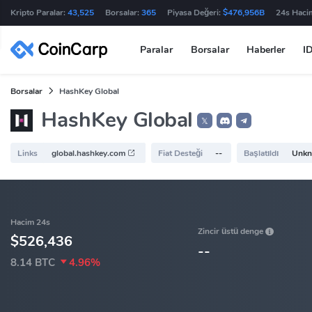
Kripto Paralar:
43,525
Borsalar:
365
Piyasa Değeri:
$476,956B
24s Haci
Paralar
Borsalar
Haberler
I
Borsalar
HashKey Global
HashKey Global
𝕏
Links
global.hashkey.com
Fiat Desteği
--
Başlatıldı
Unk
Hacim 24s
Zincir üstü denge
$526,436
--
8.14 BTC
4.96%