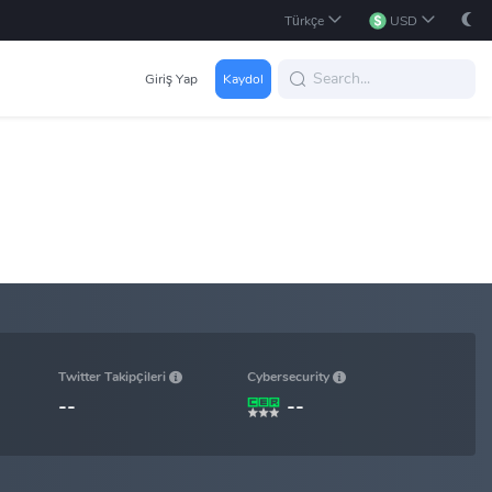
Türkçe
USD
Giriş Yap
Kaydol
Cybersecurity
Twitter Takipçileri
--
--