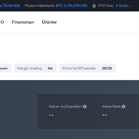
m:
$249.45B
Piyasa Hakimiyeti:
BTC 0.3% ETH 0%
ETH Gas:
0 Gwei
DO
Finansman
Ürünler
nown
Margin trading
No
#Coin'ler/#Piyasalar
36/38
Geçen AyZiyaretleri
Alexa Rank
--
--