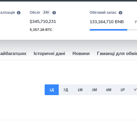
алізація
Обсяг
24г
Обіговий запас
$345,710,231
133,164,710 BNB
7
5,357.28 BTC
найбагатших
Історичні дані
Новини
Гаманці для обмі
1Д
7Д
1М
3М
6М
1Р
Y