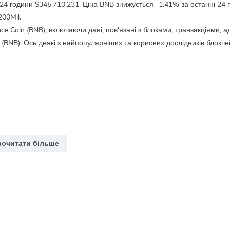
 24 години
$345,710,231
. Ціна BNB знижується
-1.41%
за останні 24 
00Mil.
e Coin (BNB), включаючи дані, пов'язані з блоками, транзакціями, 
 (BNB). Ось деякі з найпопулярніших та корисних дослідників блокче
рочитати більше
ля використання в її екосистемі. Вона була запущена в 2017 році і с
а власний блокчейн Binance Chain.
що дозволяє користувачам отримувати знижки на транзакційні витрат
 Launchpad, а також для оплати товарів та послуг у партнерських м