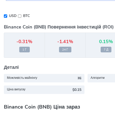
USD
BTC
Binance Coin (BNB) Повернення інвестицій (ROI)
-0.31%
-1.41%
0.15%
1 Г
24 Г
7 Д
Деталі
Можливість майнінгу
Ні
Алгоритм
Ціна випуску
$0.15
Binance Coin (BNB) Ціна зараз