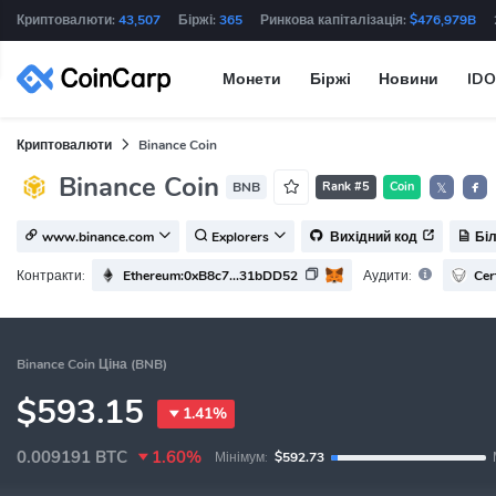
Криптовалюти:
43,507
Біржі:
365
Ринкова капіталізація:
$476,979B
Монети
Біржі
Новини
IDO
Криптовалюти
Binance Coin
Binance Coin
BNB
Rank #5
Coin
𝕏
www.binance.com
Explorers
Вихідний код
Біл
Ethereum:0xB8c7...31bDD52
Cer
Контракти:
Аудити:
Binance Coin Ціна (BNB)
$593.15
1.41%
0.009191
BTC
1.60%
Мінімум:
$592.73