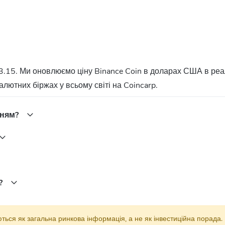
ри торгівлі на Binance, можливість участі в ексклюзивних токен-сей
квідність, що робить його зручним для торгівлі та інвестування.
Coin?
3.15. Ми оновлюємо ціну Binance Coin в доларах США в ре
алютних біржах у всьому світі на Coincarp.
 високу волатильність цін, можливість хакерських атак та регулятор
 до можливих втрат.
нням?
валютній біржі, такій як Binance. Після цього ви зможете поповнити 
.
в?
підтримки смарт-контрактів та децентралізованих додатків (dApps). 
ку швидкість транзакцій та низькі комісії.
аються як загальна ринкова інформація, а не як інвестиційна порада.