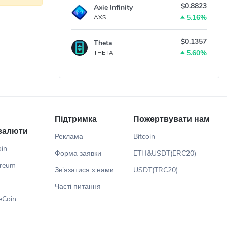
$0.8823
Axie Infinity
 ростом
5.16%
AXS
$0.1357
Theta
5.60%
THETA
ад, Trust
чі офлайн.
Підтримка
Пожертвувати нам
валюти
Реклама
Bitcoin
oin
Форма заявки
ETH&USDT(ERC20)
ereum
рограм
Зв'язатися з нами
USDT(TRC20)
Часті питання
eCoin