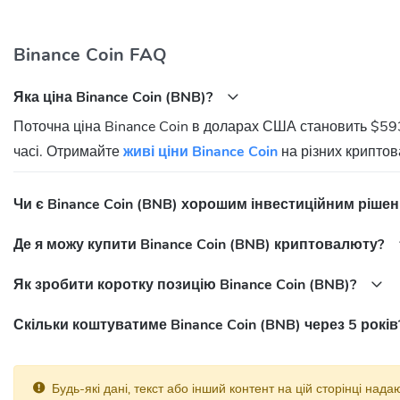
Які переваги використання Binance Coin?
Binance Coin FAQ
Основні переваги використання BNB включають знижки на комісії п
доступ до різних програм лояльності. Крім того, BNB має високу лі
Яка ціна Binance Coin (BNB)?
Які ризики пов'язані з інвестуванням у Binance 
Поточна ціна Binance Coin в доларах США становить $59
часі. Отримайте
живі ціни Binance Coin
на різних криптов
Як і будь-яка інша криптовалюта, BNB має свої ризики. Це включає
Інвестори повинні ретельно досліджувати ринок та бути готовими
Чи є Binance Coin (BNB) хорошим інвестиційним ріше
Як купити Binance Coin?
Де я можу купити Binance Coin (BNB) криптовалюту?
Для покупки BNB вам потрібно створити обліковий запис на крипто
фіатними грошима або іншими криптовалютами та придбати BNB
Як зробити коротку позицію Binance Coin (BNB)?
Що таке Binance Smart Chain?
Скільки коштуватиме Binance Coin (BNB) через 5 рокі
Binance Smart Chain (BSC) - це блокчейн, створений Binance для 
паралельно з основним блокчейном Binance Chain і забезпечує висо
Будь-які дані, текст або інший контент на цій сторінці над
Які перспективи розвитку Binance Coin?