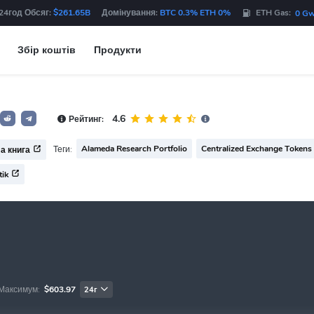
24год Обсяг:
$261.65B
Домінування:
BTC 0.3% ETH 0%
ETH Gas:
0 Gw
Збір коштів
Продукти
4.6
Рейтинг:
Alameda Research Portfolio
Centralized Exchange Tokens
Теги:
а книга
tik
Максимум:
$603.97
24г