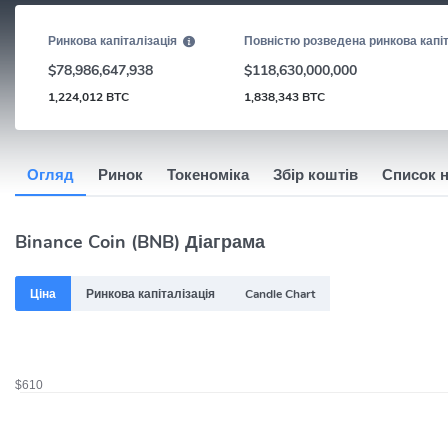
Ринкова капіталізація
Повністю розведена ринкова капіт
$78,986,647,938
$118,630,000,000
1,224,012 BTC
1,838,343 BTC
Огляд
Ринок
Токеноміка
Збір коштів
Список 
Binance Coin (BNB) Діаграма
Ціна
Ринкова капіталізація
Candle Chart