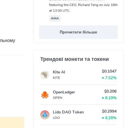
featuring the CEO, Richard Teng on July 16th
at 13:00 UTC.
AMA
лах та
Прочитати більше
альному
ні ризики.
Трендові монети та токени
$0.1047
Kite AI
7.52%
KITE
свій рахунок
$0.206
OpenLedger
8.19%
OPEN
BSC працює
$0.2994
Lido DAO Token
8.28%
LDO