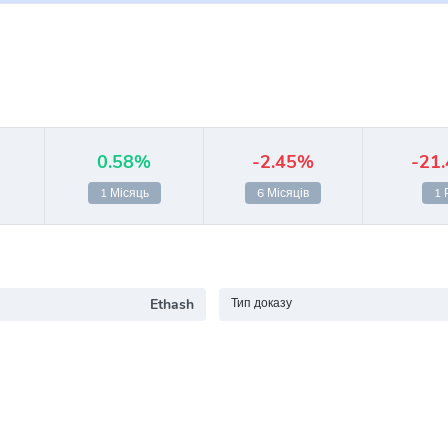
0.58%
-2.45%
-21
1 Місяць
6 Місяців
1 
Ethash
Тип доказу