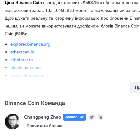
Ціна Binance Coin
сьогодні становить
$593.15
з обсягом торгів за
має обіговий запас 133.16Mil BNB монет та максимальний запас 2
Щоб шукати реальну та історичну інформацію про блокчейн Binanc
іншим, ви можете використовувати дослідники блоків Binance Coin
Coin (BNB):
explorer.binance.org
etherscan.io
ethplorer.io
blockchair.com
www.oklink.com
Що таке Binance Coin (BNB)?
П
Binance Coin (BNB) - це криптовалюта, створена біржею Binance д
Binance Coin Команда
працювала на блокчейні Ethereum, але пізніше була перенесена н
Changpeng Zhao
Засновник
Як використовується Binance Coin?
Прочитати більше
BNB використовується для оплати комісій на платформі Binance, 
BNB можна використовувати для участі в токен-сейлах на Binance