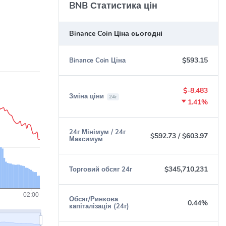
BNB Статистика цін
Binance Coin Ціна сьогодні
$593.15
Binance Coin Ціна
$-8.483
Зміна ціни
24г
1.41%
24г Мінімум / 24г
$592.73
/
$603.97
Максимум
$345,710,231
Торговий обсяг 24г
Обсяг/Ринкова
0.44%
капіталізація (24г)