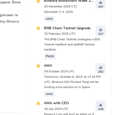
Binance Blockchain Week 2025
години. Вона
03 December 2025 UTC
297
December 3–4, 2025
адресами та
AMA
йну Binance
BNB Chain Testnet Upgrade
25 February 2025 UTC
157
The BNB Chain Testnet undergoes a BSC
Testnet hardfork and opBNB Testnet
hardfork.
Реліз
AMA
09 October 2024 UTC
282
Tomorrow, October 9, 2024, at 12:15 PM
початку
UTC, Binance CEO Richard Teng will be
hosting a live session on X Space.
AMA
AMA with CEO
и. Крім того,
16 July 2024 UTC
238
ережах.
Binance Coin will host an AMA on X