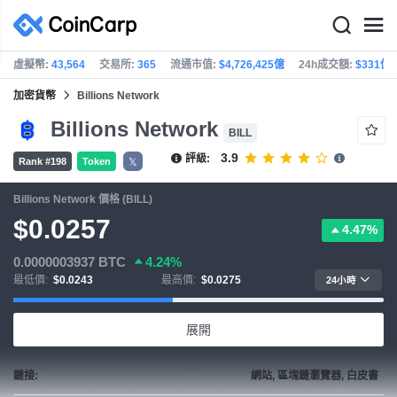
虛擬幣:
43,564
交易所:
365
流通市值:
$4,726,425億
24h成交額:
$331億
加密貨幣
Billions Network
Billions Network
BILL
3.9
評級:
Rank #198
Token
𝕏
Billions Network 價格 (BILL)
$0.0257
4.47%
0.0000003937
BTC
4.24%
最低價:
$0.0243
最高價:
$0.0275
24小時
展開
鏈接:
網站, 區塊鏈瀏覽器, 白皮書