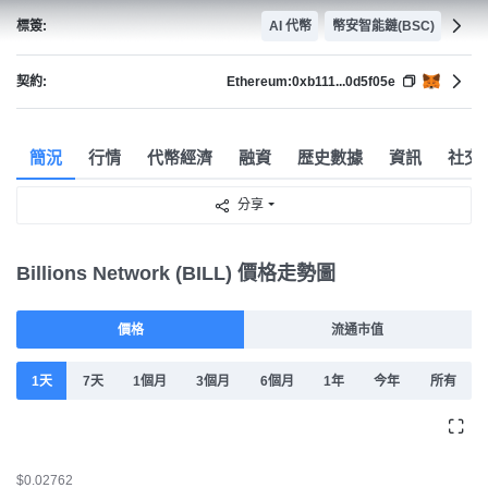
標簽:
AI 代幣
幣安智能鏈(BSC)
契約:
Ethereum:
0xb111...0d5f05e
簡況
行情
代幣經濟
融資
歴史數據
資訊
社交
分享
Billions Network (BILL) 價格走勢圖
價格
流通市值
1天
7天
1個月
3個月
6個月
1年
今年
所有