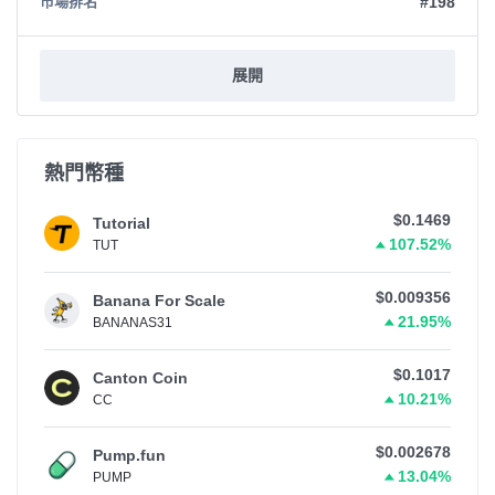
#198
市場排名
展開
熱門幣種
$0.1469
Tutorial
107.52%
TUT
$0.009356
Banana For Scale
21.95%
BANANAS31
$0.1017
Canton Coin
10.21%
CC
$0.002678
Pump.fun
13.04%
PUMP