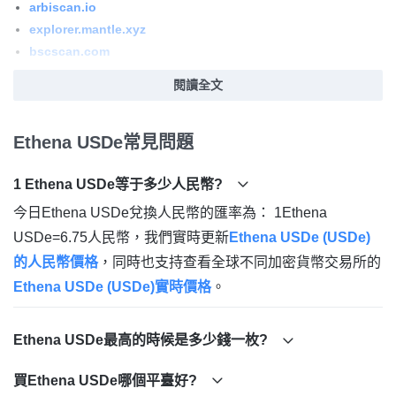
arbiscan.io
explorer.mantle.xyz
bscscan.com
什么是USDe？
閱讀全文
Ethena Labs 管理 Delta 中性合成美元 USDe 的發行和贖回，USDe
Ethena USDe常見問題
是加密貨幣中第一種完全支持、鏈上、可擴展且抗審查的貨幣形
式。 支持 USDe 的機制將實現第一個“互聯網債券”，它將與合成美
1 Ethena USDe等于多少人民幣?
元并駕齊驅，提供一種加密原生、有收益、以美元計價的儲蓄工
具，源自質押的以太坊回報以及永久可用的資金和基差。和期貨市
今日Ethena USDe兌換人民幣的匯率為： 1Ethena
場。
USDe=6.75人民幣，我們實時更新
Ethena USDe (USDe)
的人民幣價格
，同時也支持查看全球不同加密貨幣交易所的
USDe 如何運作？
Ethena USDe (USDe)實時價格
。
用戶可以在無需許可的外部流動性池中獲取 USDe。 來自允許司法
管轄區并通過 KYC/KYB 篩選的批準方可以直接通過 Ethena Labs
Ethena USDe最高的時候是多少錢一枚?
合約按需鑄造和兌換 USDe，其中僅包括做市實體。 不依賴傳統的
銀行基礎設施，因為無需信任的抵押品是在加密系統中持有和存儲
買Ethena USDe哪個平臺好?
的。 USDe 始終得到用戶存款的充分支持。 用戶還可以通過