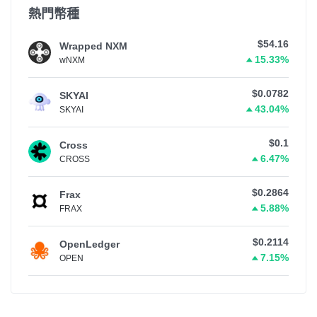
熱門幣種
$54.16
Wrapped NXM
15.33%
wNXM
$0.0782
SKYAI
43.04%
SKYAI
$0.1
Cross
6.47%
CROSS
$0.2864
Frax
5.88%
FRAX
$0.2114
OpenLedger
7.15%
OPEN