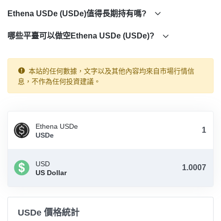
Ethena 鑄造和贖回 USDe 并在 Binance 或 Curve 池等外部市場交
Ethena USDe (USDe)值得長期持有嗎?
易 USDe 來捕獲價格錯位，從而完成跨市場套利。
哪些平臺可以做空Ethena USDe (USDe)?
Ethena USDe (USDe) 社交聯繫方式
Twitter:
https://twitter.com/ethena_labs
Discord:
https://discord.com/invite/HVfuYyNm8S
本站的任何數據，文字以及其他內容均來自市場行情信
息，不作為任何投資建議。
Telegram:
https://t.me/ethena_labs
Ethena USDe (USDe)契約地址
Ethereum:
Ethena USDe
0x4c9edd5852cd905f086c759e8383e09bff1e68b3
USDe
Arbitrum(Arb One):
0x5d3a1ff2b6bab83b63cd9ad0787074081a52ef34
USD
BNB Chain(BEP20):
US Dollar
0x5d3a1ff2b6bab83b63cd9ad0787074081a52ef34
Mantle:
0x5d3a1Ff2b6BAb83b63cd9AD0787074081a52ef34
USDe 價格統計