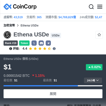
虛擬幣:
43,519
交易所:
365
流通市值:
$4,769,829億
24h成交額:
$2,473
加密貨幣
Ethena USDe
Ethena USDe
USDe
Rank #19
Token
𝕏
4.4
評級:
Ethena USDe 價格 (USDe)
$1
0.02%
0.00001542
BTC
1.15%
最低價:
$1
最高價:
$1
24小時
展開
鏈接:
網站, 區塊鏈瀏覽器, 白皮書