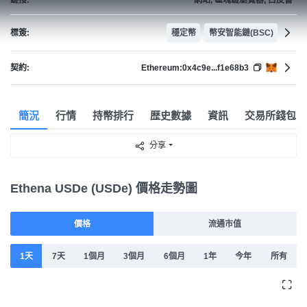
標簽:
穩定幣
幣安智能鏈(BSC)
契約:
Ethereum:
0x4c9e...f1e68b3
簡況
行情
持幣排行
歴史數據
資訊
交易所錢包
分享
Ethena USDe (USDe) 價格走勢圖
價格
流通市值
1天
7天
1個月
3個月
6個月
1年
今年
所有