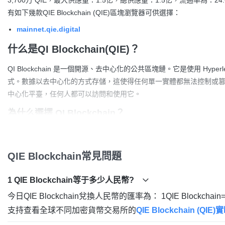
3,700万 QIE，最大供應量：1.5亿，總供應量：1.5亿，流通率為：2
有如下幾款QIE Blockchain (QIE)區塊瀏覽器可供選擇：
mainnet.qie.digital
什么是QI Blockchain(QIE)？
QI Blockchain 是一個開源、去中心化的公共區塊鏈。它是使用 Hyperl
式。數據以去中心化的方式存儲，這使得任何單一實體都無法控制或篡改數據
中心化平臺，任何人都可以訪問和使用它。
為什么選擇 QI Blockchain？
去中心化：沒有失敗或控制的機會。該網絡可以抵抗審查和欺詐。
安全：QI Blockchain 是不可變的，存儲在其上的數據是防篡改的。
QIE Blockchain常見問題
透明：QI 區塊鏈上的所有交易都是公開透明的。
開源：QI區塊鏈是開源的，任何人都可以為它的發展做出貢獻。
1 QIE Blockchain等于多少人民幣?
靈活：QI 區塊鏈可用于開發廣泛的去中心化應用程序。
今日QIE Blockchain兌換人民幣的匯率為： 1QIE Blockch
哪里可以購買QI Blockchain(QIE)?
支持查看全球不同加密貨幣交易所的
QIE Blockchain (QIE
目前有如下交易所支持QI Blockchain(QIE)交易：