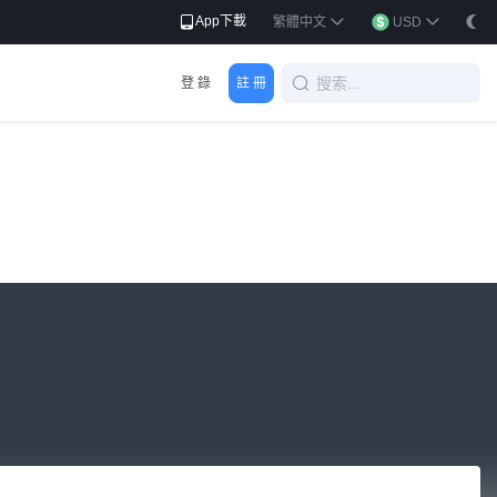
App下載
繁體中文
USD
登 錄
註 冊