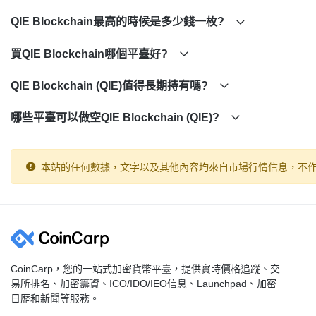
BitMart
QIE Blockchain最高的時候是多少錢一枚?
P2PB2B
XT
買QIE Blockchain哪個平臺好?
若是到去中心化交易所(DEX)交易，請核查QI Blockchain(QIE)的合
QIE Blockchain (QIE)值得長期持有嗎?
QIE Blockchain (QIE) 社交聯繫方式
哪些平臺可以做空QIE Blockchain (QIE)?
FaceBook:
https://www.facebook.com/QiBlockchain
Twitter:
https://x.com/qieblockchain
Discord:
https://discord.com/invite/9HCNTyqkwa
本站的任何數據，文字以及其他內容均來自市場行情信息，不
Medium:
https://medium.com/@QIEecosystem/
Telegram:
https://t.me/hovronqiblockchain
CoinCarp，您的一站式加密貨幣平臺，提供實時價格追蹤、交
易所排名、加密籌資、ICO/IDO/IEO信息、Launchpad、加密
日歴和新聞等服務。