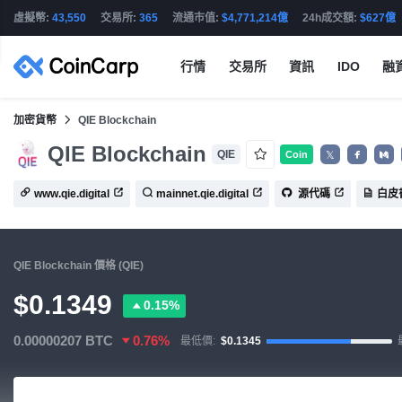
虛擬幣:
43,550
交易所:
365
流通市值:
$4,771,214億
24h成交額:
$627億
行情
交易所
資訊
IDO
融
加密貨幣
QIE Blockchain
QIE Blockchain
QIE
Coin
𝕏
www.qie.digital
mainnet.qie.digital
源代碼
白皮
QIE Blockchain 價格 (QIE)
$0.1349
0.15%
0.00000207
BTC
0.76%
最低價:
$0.1345