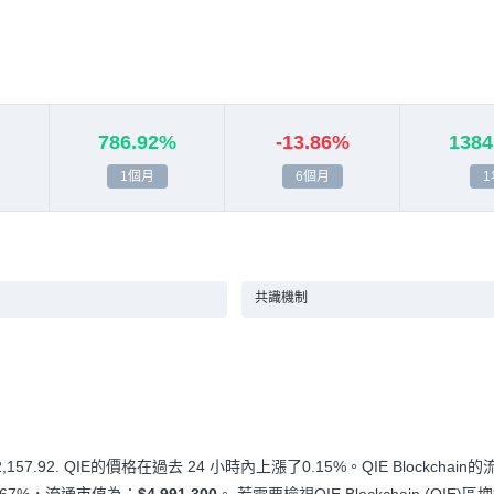
786.92%
-13.86%
1384
1個月
6個月
1
共識機制
2,157.92
. QIE的價格在過去 24 小時內上漲
了0.15%
。QIE Blockchai