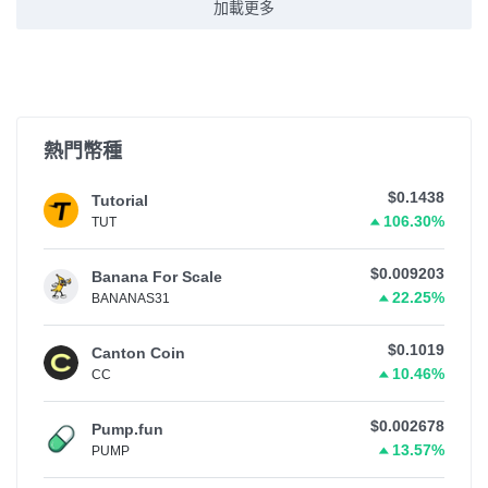
加載更多
熱門幣種
$0.1438
Tutorial
106.30%
TUT
$0.009203
Banana For Scale
22.25%
BANANAS31
$0.1019
Canton Coin
10.46%
CC
$0.002678
Pump.fun
13.57%
PUMP