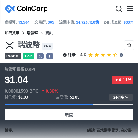
虛擬幣:
43,564
交易所:
365
流通市值:
$4,726,416億
24h成交額:
$337億
加密貨幣
瑞波幣
資訊
瑞波幣
XRP
4.6
評級:
Rank #6
Coin
𝕏
瑞波幣 價格 (XRP)
$1.04
0.11%
0.00001599
BTC
0.36%
最低價:
$1.03
最高價:
$1.05
24小時
展開
鏈接:
網站, 區塊鏈瀏覽器, 白皮書