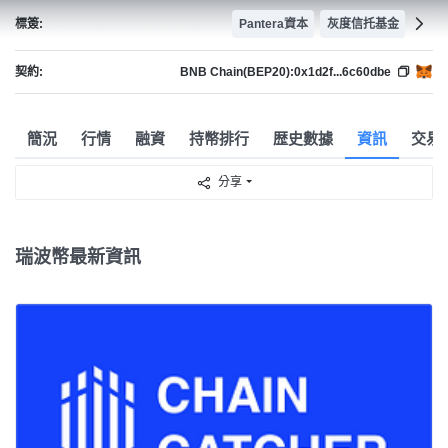
標簽:
Pantera資本
灰度信托基金
契約:
BNB Chain(BEP20):
0x1d2f...6c60dbe
簡況
行情
融資
持幣排行
歴史數據
資訊
交易
分享
瑞波幣最新資訊