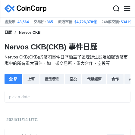
虛擬幣:
43,564
交易所:
365
流通市值:
$4,726,378億
24h成交額:
$341億
日歴
Nervos CKB
Nervos CKB(CKB) 事件日歴
Nervos CKB(CKB)的幣圈事件日歴涵蓋了區塊鏈生態及加密貨幣市
場中的所有重大事件，如上架交易所、重大合作、空投等
全 部
上幣
產品發布
空投
代幣經濟
合作
AM
2024/11/14 UTC