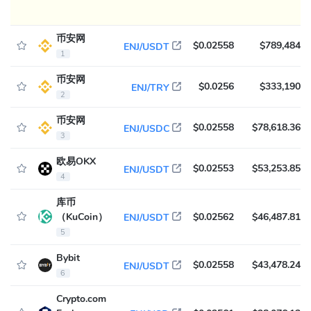
币安网
$0.02558
$789,484
ENJ/USDT
1
币安网
$0.0256
$333,190
ENJ/TRY
2
币安网
$0.02558
$78,618.36
ENJ/USDC
3
欧易OKX
$0.02553
$53,253.85
ENJ/USDT
4
库币
（KuCoin）
$0.02562
$46,487.81
ENJ/USDT
5
Bybit
$0.02558
$43,478.24
ENJ/USDT
6
Crypto.com