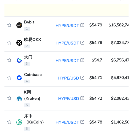
Bybit
$54.79
$16,582,749
HYPE/USDT
1
欧易OKX
$54.78
$7,024,778
HYPE/USDT
2
大门
$54.7
$6,756,475
HYPE/USDT
3
Coinbase
$54.71
$5,970,418
HYPE/USD
4
K网
(Kraken)
$54.72
$2,082,439
HYPE/USD
5
库币
（KuCoin）
$54.78
$1,462,505
HYPE/USDT
6