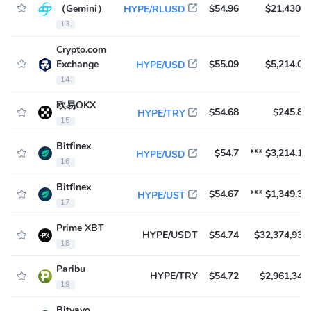
（Gemini）
$54.96
$21,430.4
HYPE/RLUSD
13
Crypto.com
Exchange
$55.09
$5,214.03
HYPE/USD
14
欧易OKX
$54.68
$245.83
HYPE/TRY
15
Bitfinex
$54.7
*** $3,214.11
HYPE/USD
16
Bitfinex
$54.67
*** $1,349.36
HYPE/UST
17
Prime XBT
HYPE/USDT
$54.74
$32,374,939
18
Paribu
HYPE/TRY
$54.72
$2,961,347
19
Bitvavo