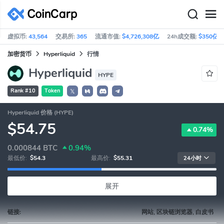
虚拟币:
43,564
交易所:
365
流通市值:
$4,726,308亿
24h成交额:
$350亿
加密货币
Hyperliquid
行情
Hyperliquid
HYPE
Rank #10
Token
𝕏
Hyperliquid 价格 (HYPE)
$54.75
0.74%
0.000844
BTC
0.94%
最低价:
$54.3
最高价:
$55.31
24小时
展开
链接:
网站, 区块链浏览器, 白皮书