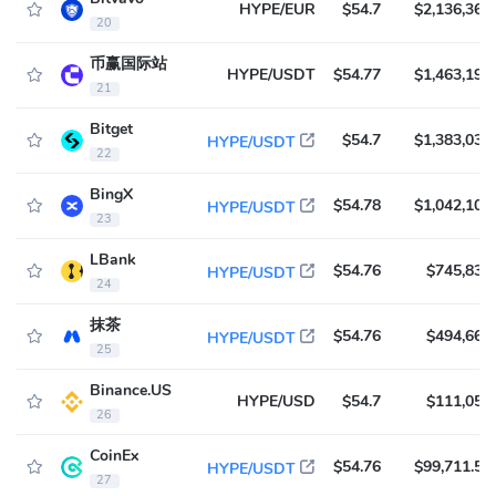
HYPE/EUR
$54.7
$2,136,366
20
币赢国际站
HYPE/USDT
$54.77
$1,463,198
21
Bitget
$54.7
$1,383,033
HYPE/USDT
22
BingX
$54.78
$1,042,105
HYPE/USDT
23
LBank
$54.76
$745,831
HYPE/USDT
24
抹茶
$54.76
$494,666
HYPE/USDT
25
Binance.US
HYPE/USD
$54.7
$111,054
26
CoinEx
$54.76
$99,711.59
HYPE/USDT
27