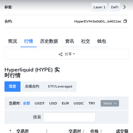
标签:
Layer 1
DeFi
合约:
HyperEVM:
0x0d01...b4011ec
简况
行情
历史数据
资讯
社交
钱包
分享
Hyperliquid (HYPE) 实
时行情
现货
永续合约
ETF/Leveraged
交易对:
全部
USDT
USD
EUR
USDC
TRY
KRW
More
BRL
IDR
搜索
交易所
交易对
价格
成交额