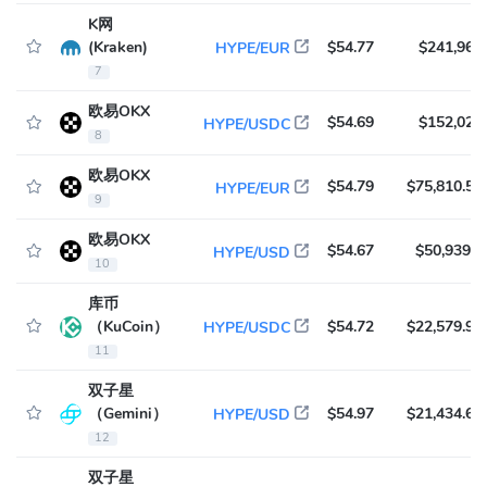
K网
(Kraken)
$54.77
$241,960
HYPE/EUR
7
欧易OKX
$54.69
$152,029
HYPE/USDC
8
欧易OKX
$54.79
$75,810.51
HYPE/EUR
9
欧易OKX
$54.67
$50,939.6
HYPE/USD
10
库币
（KuCoin）
$54.72
$22,579.95
HYPE/USDC
11
双子星
（Gemini）
$54.97
$21,434.69
HYPE/USD
12
双子星