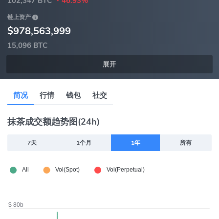
102,347 BTC
46.93%
链上资产
$978,563,999
15,096 BTC
展开
简况
行情
钱包
社交
抹茶成交额趋势图(24h)
7天
1个月
1年
所有