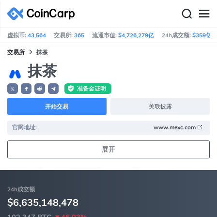
虚拟币:
43,564
交易所:
365
流通市值:
$4,726,279亿
24h成交额:
$359亿
交易所
抹茶
抹茶
准备金证明
𝕏
开始交易
关联披露
官网地址:
www.mexc.com
展开
24h成交额
$6,635,148,478