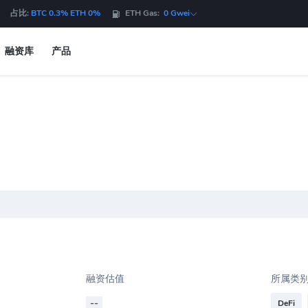
占比:
BTC 0.3% ETH 0%
ETH Gas:
0 Gwei
融资库
产品
融资估值
所属类
--
DeFi