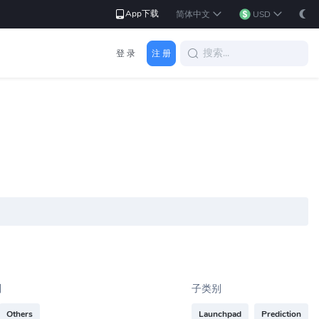
App下载
简体中文
USD
登 录
注 册
别
子类别
Others
Launchpad
Prediction