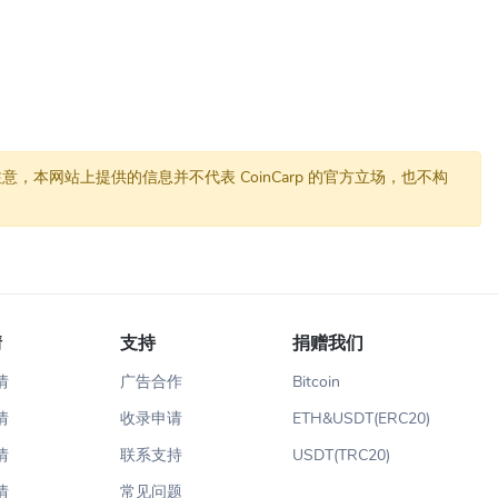
网站上提供的信息并不代表 CoinCarp 的官方立场，也不构
情
支持
捐赠我们
情
广告合作
Bitcoin
情
收录申请
ETH&USDT(ERC20)
情
联系支持
USDT(TRC20)
情
常见问题