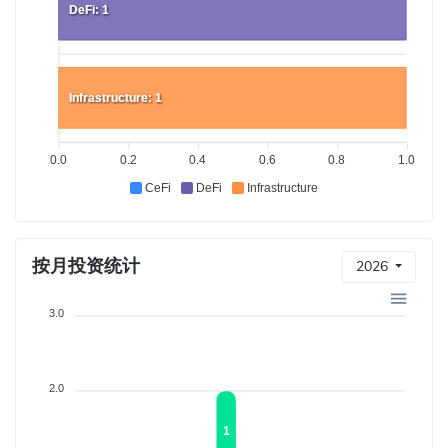
DeFi: 1
Infrastructure: 1
0.0
0.2
0.4
0.6
0.8
1.0
CeFi
DeFi
Infrastructure
按月投资统计
2026
3.0
2.0
1