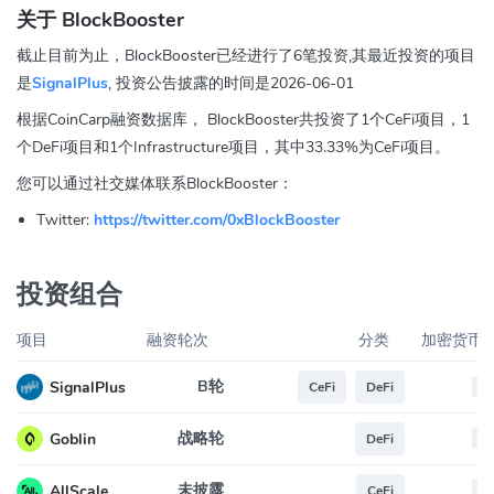
关于 BlockBooster
截止目前为止，BlockBooster已经进行了6笔投资,其最近投资的项目
是
SignalPlus
, 投资公告披露的时间是2026-06-01
根据CoinCarp融资数据库， BlockBooster共投资了1个CeFi项目，1
个DeFi项目和1个Infrastructure项目，其中33.33%为CeFi项目。
您可以通过社交媒体联系BlockBooster：
Twitter:
https://twitter.com/0xBlockBooster
投资组合
项目
融资轮次
分类
加密货币
B轮
--
SignalPlus
CeFi
DeFi
战略轮
--
Goblin
DeFi
未披露
--
AllScale
CeFi