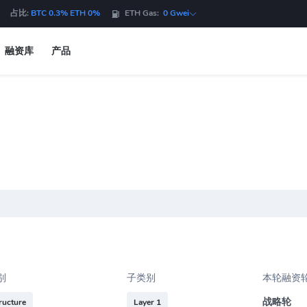
占比:
BTC 0.3% ETH 0%
ETH Gas:
0 Gwei
融资库
产品
别
子类别
本轮融资
战略轮
tructure
Layer 1