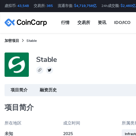
虚拟币:
43,548
交易所:
365
流通市值:
$4,719,756亿
24h成交额:
$2,460亿
行情
交易所
资讯
IDO/ICO
加密项目
Stable
Stable
项目简介
融资历史
项目简介
所在地区
成立时间
所属类
未知
2025
Infras