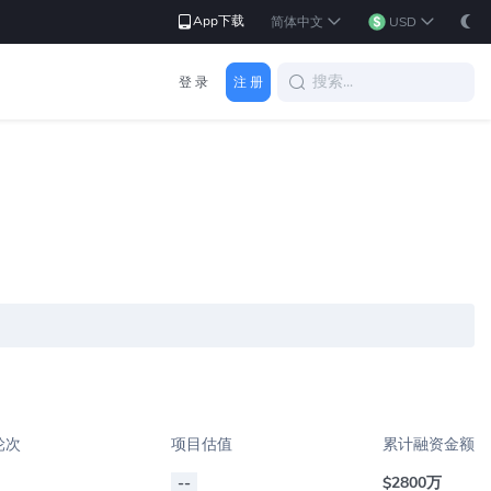
App下载
简体中文
USD
登 录
注 册
轮次
项目估值
累计融资金额
--
$2800万