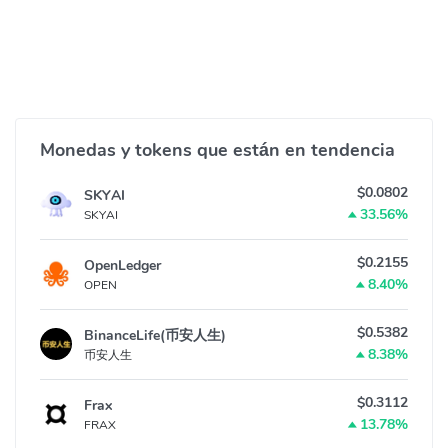
Monedas y tokens que están en tendencia
$0.0802
SKYAI
33.56%
SKYAI
$0.2155
OpenLedger
8.40%
OPEN
$0.5382
BinanceLife(币安人生)
8.38%
币安人生
$0.3112
Frax
13.78%
FRAX