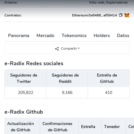
Enlaces:
Sitio web, Exploradores
Contratos:
Ethereum:
0x6468...af59414
Panorama
Mercado
Tokenomics
Holders
Datos A
Compartir
e-Radix Redes sociales
Seguidores de
Seguidores de
Estrella de
Twitter
Reddit
GitHub
205,822
9,166
410
e-Radix Github
Actualización
Confirmaciones
Estrella
Tenedor
Co
de GitHub
de GitHub