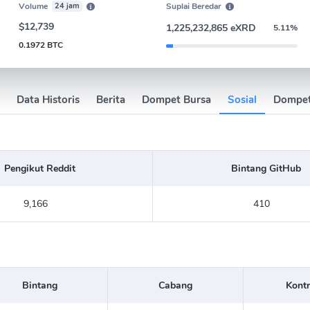
Volume
24 jam
Suplai Beredar
$12,739
1,225,232,865 eXRD
5.11%
0.1972 BTC
Data Historis
Berita
Dompet Bursa
Sosial
Dompe
Pengikut Reddit
Bintang GitHub
9,166
410
Bintang
Cabang
Kontr