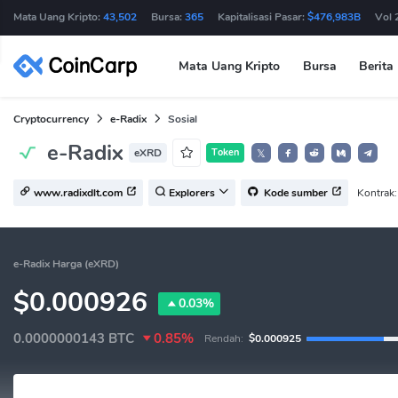
Mata Uang Kripto:
43,502
Bursa:
365
Kapitalisasi Pasar:
$476,983B
Vol 
Mata Uang Kripto
Bursa
Berita
Cryptocurrency
e-Radix
Sosial
e-Radix
eXRD
Token
𝕏
Kontrak:
www.radixdlt.com
Explorers
Kode sumber
e-Radix Harga (eXRD)
$0.000926
0.03%
0.0000000143
BTC
0.85%
Rendah:
$0.000925