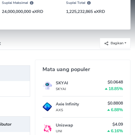
Suplai Maksimal
Suplai Total
24,000,000,000 eXRD
1,225,232,865 eXRD
t
Bagikan
Mata uang populer
$0.0648
SKYAI
18.85%
SKYAI
$0.8808
Axie Infinity
6.88%
AXS
ibutor
$4.09
Uniswap
6.16%
UNI