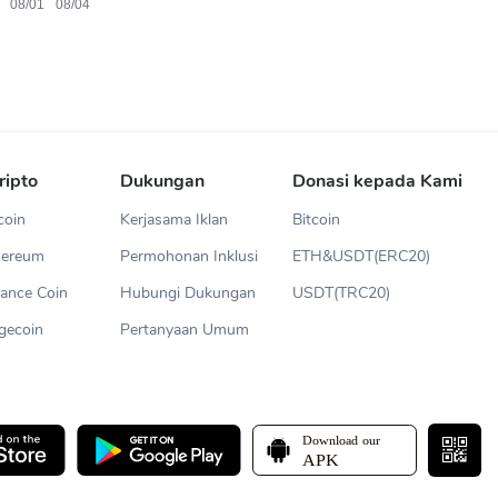
ripto
Dukungan
Donasi kepada Kami
coin
Kerjasama Iklan
Bitcoin
hereum
Permohonan Inklusi
ETH&USDT(ERC20)
ance Coin
Hubungi Dukungan
USDT(TRC20)
gecoin
Pertanyaan Umum