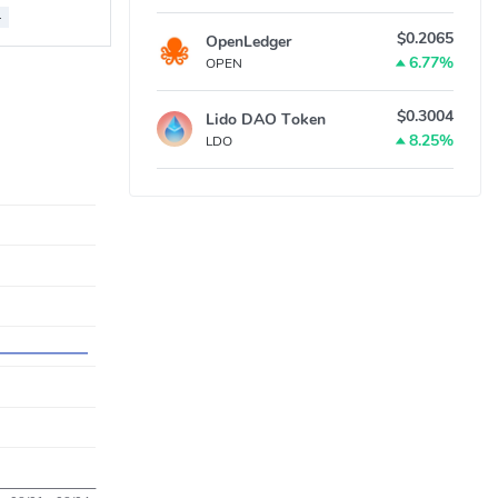
-
$0.2065
OpenLedger
6.77%
OPEN
$0.3004
Lido DAO Token
8.25%
LDO