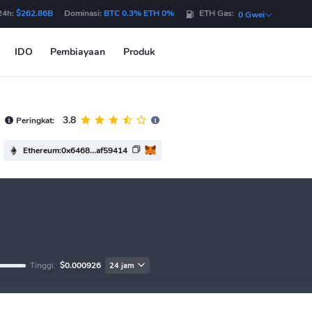
24h:
$262.86B
Dominasi:
BTC 0.3% ETH 0%
ETH Gas:
0 Gwei
IDO
Pembiayaan
Produk
3.8
Peringkat:
Ethereum:0x6468...af59414
Tinggi:
$0.000926
24 jam