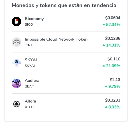
Monedas y tokens que están en tendencia
$0.0604
Biconomy
52.34%
BICO
$0.1286
Impossible Cloud Network Token
14.31%
ICNT
$0.116
SKYAI
21.09%
SKYAI
$2.13
Audiera
9.79%
BEAT
$0.3233
Allora
8.93%
ALLO