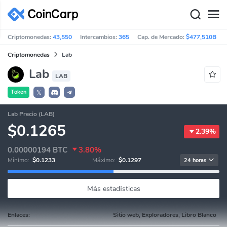
Criptomonedas:
43,550
Intercambios:
365
Cap. de Mercado:
$477,510B
Criptomonedas
Lab
Lab
LAB
Token
𝕏
Lab Precio (LAB)
$0.1265
2.39%
0.00000194
BTC
3.80%
Mínimo:
$0.1233
Máximo:
$0.1297
24 horas
Más estadísticas
Enlaces:
Sitio web, Exploradores, Libro Blanco