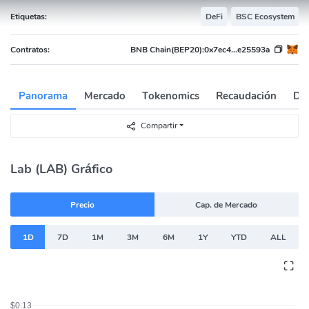
Etiquetas:
DeFi
BSC Ecosystem
Contratos:
BNB Chain(BEP20):
0x7ec4...e25593a
Panorama
Mercado
Tokenomics
Recaudación
Dat
Compartir
Lab (LAB) Gráfico
Precio
Cap. de Mercado
1D
7D
1M
3M
6M
1Y
YTD
ALL