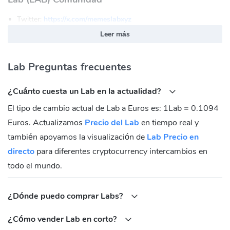
Twitter:
https://x.com/memeslabxyz
Discord:
https://discord.gg/memeslab
Leer más
Telegram:
https://t.me/memeslabxyz
Lab (LAB) Contratos
Lab Preguntas frecuentes
BNB Chain(BEP20):
¿Cuánto cuesta un Lab en la actualidad?
0x7ec43cf65f1663f820427c62a5780b8f2e25593a
El tipo de cambio actual de Lab a Euros es: 1Lab = 0.1094
Euros. Actualizamos
Precio del Lab
en tiempo real y
también apoyamos la visualización de
Lab Precio en
directo
para diferentes cryptocurrency intercambios en
todo el mundo.
¿Dónde puedo comprar Labs?
¿Cómo vender Lab en corto?