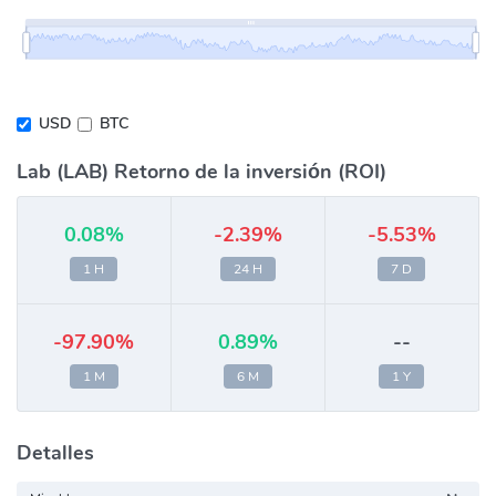
USD
BTC
Lab (LAB) Retorno de la inversión (ROI)
0.08%
-2.39%
-5.53%
1 H
24 H
7 D
-97.90%
0.89%
--
1 M
6 M
1 Y
Detalles